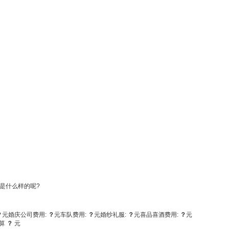
是什么样的呢?
？
元
婚庆公司费用:
？
元
车队费用:
？
元
婚纱礼服:
？
元
喜品喜酒费用:
？
元
算
？
元