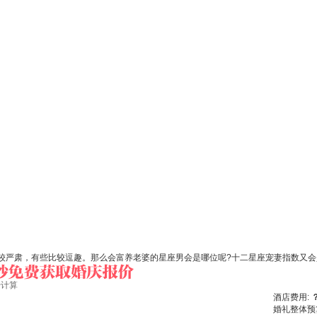
较严肃，有些比较逗趣。那么会富养老婆的星座男会是哪位呢?十二星座宠妻指数又会
始计算
酒店费用:
婚礼整体预