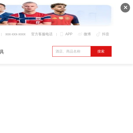
✕
xxx-xxx-xxxx
官方客服电话
APP
微博
抖音
具