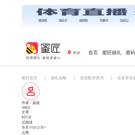
首页
蜜匠婚礼
蜜
长沙
蜜匠首页
婚礼攻略
星座配对查询
会富养老
作者：超超
4463
文章
657次
总阅读
查看TA的文章>
点赞