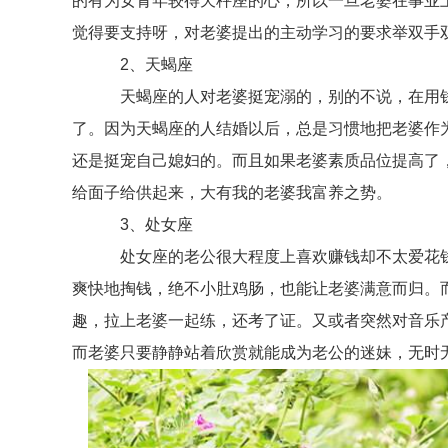
的有为女青年较得天秤座的心，所以一旦老婆在事业
觉得要支持呀，对老婆提出的主动学习的要求举双手双
2、天蝎座
天蝎座的人对老婆挺宠溺的，别的不说，在用钱
了。因为天蝎座的人结婚以后，总是习惯地把老婆作
还是挺宠自己媳妇的。而且如果老婆素质品位提高了
给面子给供起来，大有我的老婆我富养之势。
3、处女座
处女座的老公很大程度上喜欢赚钱却不太爱花钱
爽快地掏钱，绝不小肚鸡肠，也能让老婆满意而归。
趣，拉上老婆一起练，还考了证。又或者突然对音乐
而老婆只要静静站着欣赏就能成为老公的迷妹，无时无