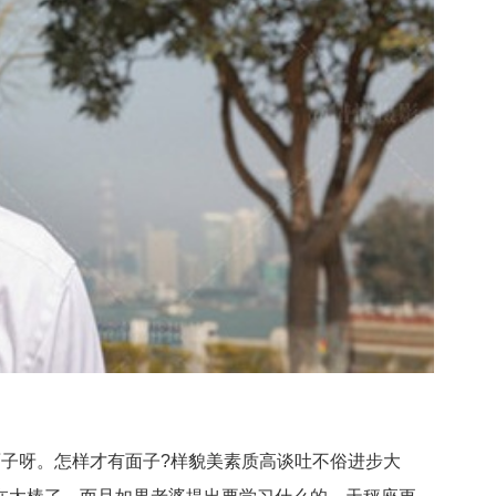
子呀。怎样才有面子?样貌美素质高谈吐不俗进步大