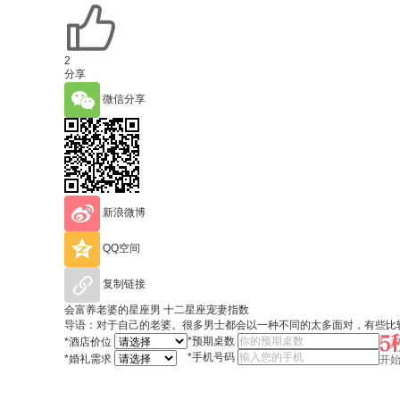
2
分享
微信分享
新浪微博
QQ空间
复制链接
会富养老婆的星座男 十二星座宠妻指数
导语：对于自己的老婆。很多男士都会以一种不同的太多面对，有些比
*
预期桌数
*
酒店价位
*
手机号码
*
婚礼需求
开