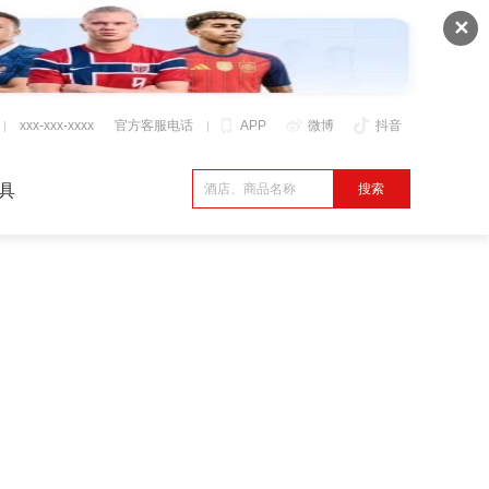
✕
xxx-xxx-xxxx
官方客服电话
APP
微博
抖音
具