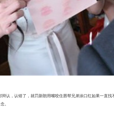
辩认，认错了，就罚新朗用嘴咬住唇帮兄弟涂口红如果一直找不
留念。