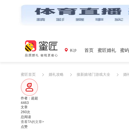
首页
蜜匠婚礼
蜜
长沙
蜜匠首页
婚礼攻略
接新娘堵门游戏大全
婚
作者：超超
4463
文章
260次
总阅读
查看TA的文章>
点赞