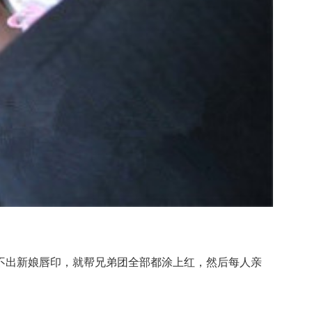
出新娘唇印，就帮兄弟团全部都涂上红，然后每人亲