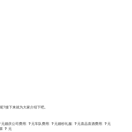
呢?接下来就为大家介绍下吧。
？
元
婚庆公司费用:
？
元
车队费用:
？
元
婚纱礼服:
？
元
喜品喜酒费用:
？
元
算
？
元