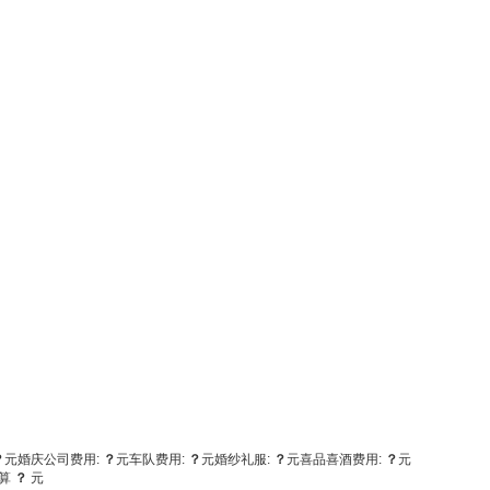
？
元
婚庆公司费用:
？
元
车队费用:
？
元
婚纱礼服:
？
元
喜品喜酒费用:
？
元
算
？
元