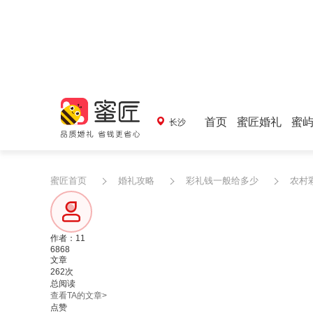
首页
蜜匠婚礼
蜜
长沙
蜜匠首页
婚礼攻略
彩礼钱一般给多少
农村
作者：11
6868
文章
262次
总阅读
查看TA的文章>
点赞