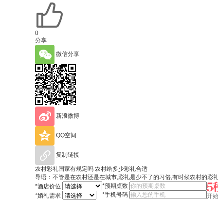
0
分享
微信分享
新浪微博
QQ空间
复制链接
农村彩礼国家有规定吗 农村给多少彩礼合适
导语：不管是在农村还是在城市,彩礼是少不了的习俗,有时候农村的彩
*
预期桌数
*
酒店价位
*
手机号码
*
婚礼需求
开