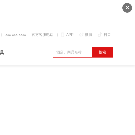
✕
xxx-xxx-xxxx
官方客服电话
APP
微博
抖音
具