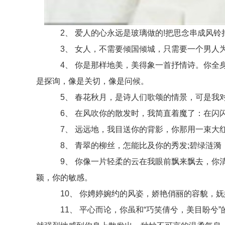
2、 爱人的心永远是玻璃做的!把思念串成风铃
3、 女人，不需要倾国倾城，只需要一个男人
4、 你是那样地美，美得象一首抒情诗。你全身
是探询，像是关切，像是问候。
5、 春花秋月，是诗人们歌颂的情景，可是我对
6、 在风吹你的散发时，我简直着魔了：在闪闪
7、 远远地，我目送你的背影，你那用一束大红
8、 青翠的柳丝，怎能比及你的秀发;碧绿涟漪
9、 你像一片轻柔的云在我眼前飘来飘去，你清
颖，你的敏感。
10、 你娉婷婉约的风姿，娇艳俏丽的容貌，妩
11、 平心而论，你虽和“巧笑倩兮，美目盼兮”