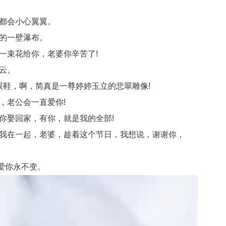
都会小心翼翼。
的一壁瀑布。
一束花给你，老婆你辛苦了!
云。
跟鞋，啊，简真是一尊婷婷玉立的悲翠雕像!
，老公会一直爱你!
你娶回家，有你，就是我的全部!
我在一起，老婆，趁着这个节日，我想说，谢谢你，
爱你永不变。