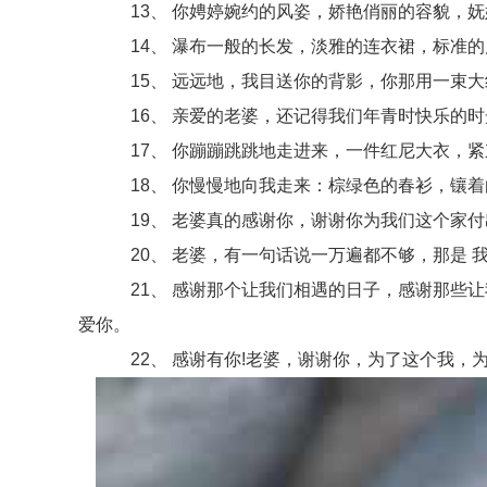
13、 你娉婷婉约的风姿，娇艳俏丽的容貌，妩
14、 瀑布一般的长发，淡雅的连衣裙，标准的
15、 远远地，我目送你的背影，你那用一束大
16、 亲爱的老婆，还记得我们年青时快乐的时
17、 你蹦蹦跳跳地走进来，一件红尼大衣，紧
18、 你慢慢地向我走来：棕绿色的春衫，镶着白
19、 老婆真的感谢你，谢谢你为我们这个家付
20、 老婆，有一句话说一万遍都不够，那是 我
21、 感谢那个让我们相遇的日子，感谢那些让
爱你。
22、 感谢有你!老婆，谢谢你，为了这个我，为