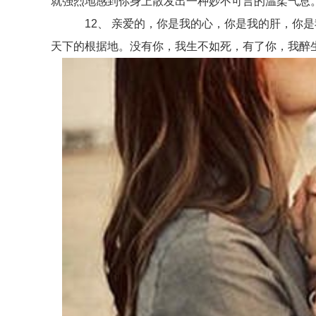
就强烈地感到你身上散发出一种妙不可言的温柔气息
12、 亲爱的，你是我的心，你是我的肝，你是
天下的根据地。没有你，我生不如死，有了你，我醉