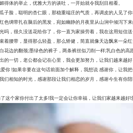
媚得体的举止，优雅大方的谈吐，一开始就令我刮目相看。
瓜子脸，聪明的杏仁眼，那稳重端庄的气质，再调皮的人见了你
红色绸带扎在脑后的黑发，宛如幽静的月夜里从山涧中倾泻下来
光吗，很久没送花给你了，你一直为家操劳着，我在这用短信送
束着腰带，显得那么轻盈，那么矫健，简直就像天边飘来一朵红
花边的翻颈;墨绿色的裤子，两条裤丝似刀削一样;乳白色的高
出的一切，老公都会记在心里，我会更加努力，让我们越来越好
爱你 !如果非要在这句话前面加个解释，我想说 感谢你，让我把
我们相知的时光，感谢那段让我们相恋的岁月，感谢今生有你陪
了这个家你付出了太多!我一定会让你幸福，让我们家越来越好!