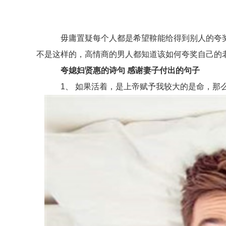
毋庸置疑每个人都是希望鞥能给得到别人的夸奖
不是这样的，高情商的男人都知道该如何夸奖自己的
夸媳妇贤惠的诗句 感谢妻子付出的句子
1、 如果活着，是上帝赋予我较大的是命，那么