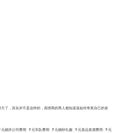
对方了，其实并不是这样的，高情商的男人都知道该如何夸奖自己的老
？
元
婚庆公司费用:
？
元
车队费用:
？
元
婚纱礼服:
？
元
喜品喜酒费用:
？
元