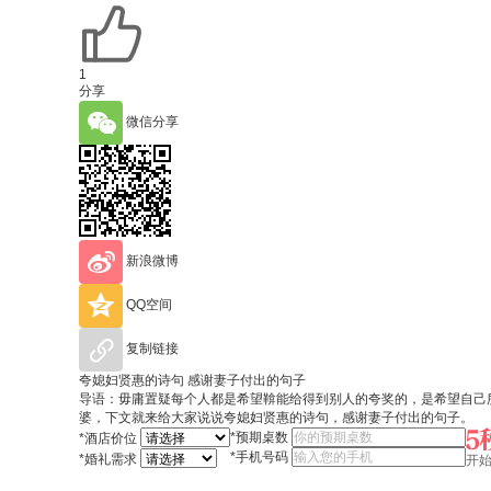
1
分享
微信分享
新浪微博
QQ空间
复制链接
夸媳妇贤惠的诗句 感谢妻子付出的句子
导语：毋庸置疑每个人都是希望鞥能给得到别人的夸奖的，是希望自己
婆，下文就来给大家说说夸媳妇贤惠的诗句，感谢妻子付出的句子。
*
预期桌数
*
酒店价位
*
手机号码
*
婚礼需求
开