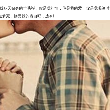
。
我冬天贴身的羊毛衫，你是我的情，你是我的爱，你是我喝酒时
生梦死，接受我的表白吧，达令!