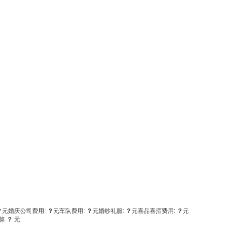
？
元
婚庆公司费用:
？
元
车队费用:
？
元
婚纱礼服:
？
元
喜品喜酒费用:
？
元
算
？
元