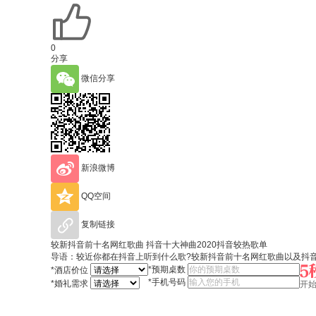
0
分享
微信分享
新浪微博
QQ空间
复制链接
较新抖音前十名网红歌曲 抖音十大神曲2020抖音较热歌单
导语：较近你都在抖音上听到什么歌?较新抖音前十名网红歌曲以及抖音十
*
预期桌数
*
酒店价位
*
手机号码
*
婚礼需求
开