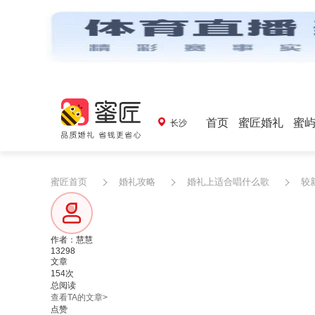
首页
蜜匠婚礼
蜜
长沙
蜜匠首页
婚礼攻略
婚礼上适合唱什么歌
较
作者：慧慧
13298
文章
154次
总阅读
查看TA的文章>
点赞