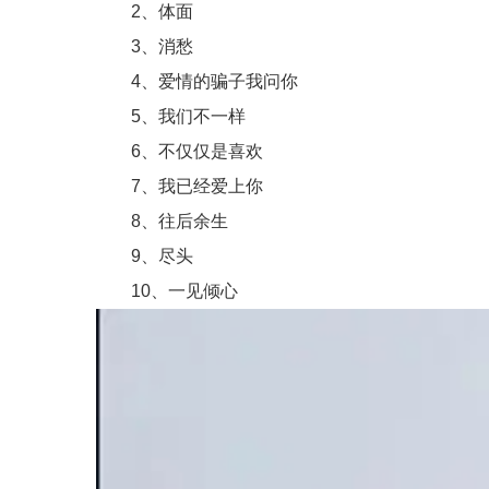
2、体面
3、消愁
4、爱情的骗子我问你
5、我们不一样
6、不仅仅是喜欢
7、我已经爱上你
8、往后余生
9、尽头
10、一见倾心