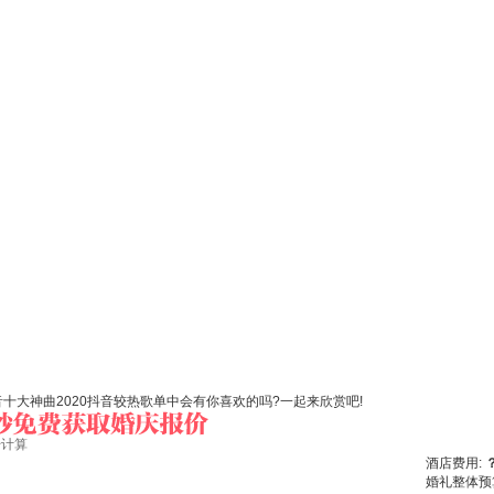
大神曲2020抖音较热歌单中会有你喜欢的吗?一起来欣赏吧!
始计算
酒店费用:
婚礼整体预