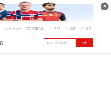
✕
xxx-xxx-xxxx
官方客服电话
APP
微博
抖音
具