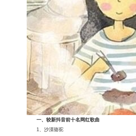
一、较新抖音前十名网红歌曲
1、沙漠骆驼