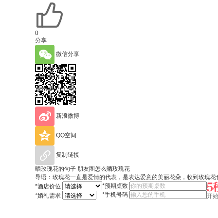
0
分享
微信分享
新浪微博
QQ空间
复制链接
晒玫瑰花的句子 朋友圈怎么晒玫瑰花
导语：玫瑰花一直是爱情的代表，是表达爱意的美丽花朵，收到玫瑰花
*
预期桌数
*
酒店价位
*
手机号码
*
婚礼需求
开