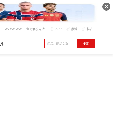
✕
xxx-xxx-xxxx
官方客服电话
APP
微博
抖音
具