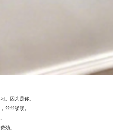
习。因为是你。
，丝丝缕缕。
念。
费劲。