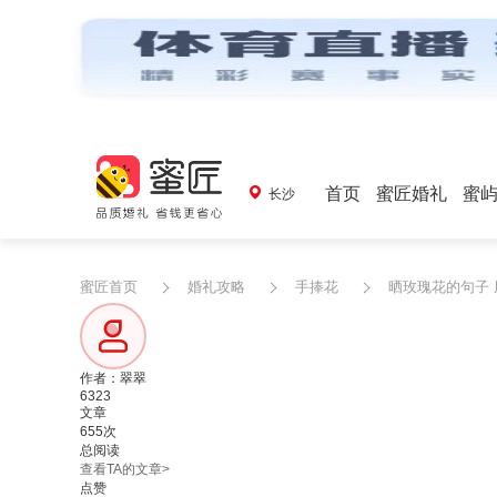
首页
蜜匠婚礼
蜜
长沙
蜜匠首页
婚礼攻略
手捧花
晒玫瑰花的句子
作者：翠翠
6323
文章
655次
总阅读
查看TA的文章>
点赞