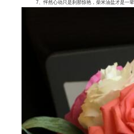
7、怦然心动只是刹那惊艳，柴米油盐才是一辈