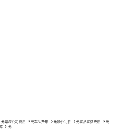
？
元
婚庆公司费用:
？
元
车队费用:
？
元
婚纱礼服:
？
元
喜品喜酒费用:
？
元
算
？
元