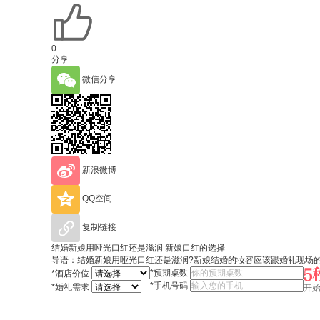
0
分享
微信分享
新浪微博
QQ空间
复制链接
结婚新娘用哑光口红还是滋润 新娘口红的选择
导语：​结婚新娘用哑光口红还是滋润?新娘结婚的妆容应该跟婚礼现场
*
预期桌数
*
酒店价位
*
手机号码
*
婚礼需求
开