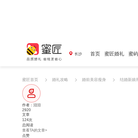
首页
蜜匠婚礼
蜜
长沙
蜜匠首页
婚礼攻略
婚前美容瘦身
结婚新娘
作者：汨汨
2920
文章
124次
总阅读
查看TA的文章>
点赞