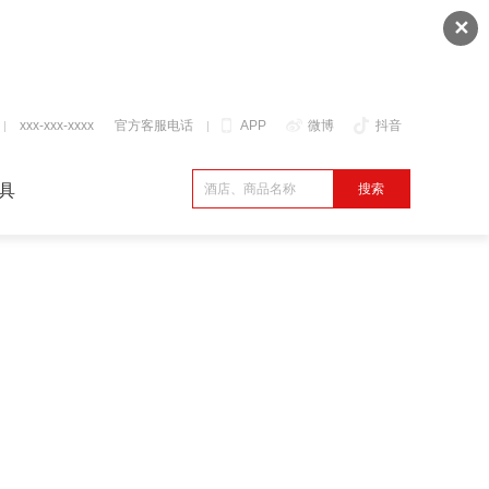
✕
xxx-xxx-xxxx
官方客服电话
APP
微博
抖音
具