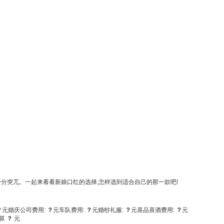
分突兀。一起来看看新娘口红的选择,怎样选到适合自己的那一款吧!
？
元
婚庆公司费用:
？
元
车队费用:
？
元
婚纱礼服:
？
元
喜品喜酒费用:
？
元
算
？
元