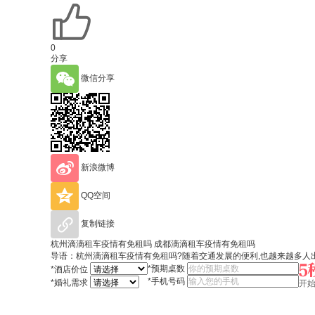
0
分享
微信分享
新浪微博
QQ空间
复制链接
杭州滴滴租车疫情有免租吗 成都滴滴租车疫情有免租吗
导语：​杭州滴滴租车疫情有免租吗?随着交通发展的便利,也越来越多
*
预期桌数
*
酒店价位
*
手机号码
*
婚礼需求
开