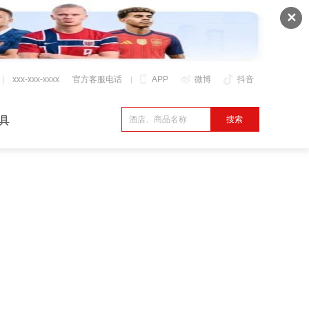
✕
xxx-xxx-xxxx
官方客服电话
APP
微博
抖音
具