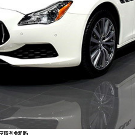
疫情有免租吗