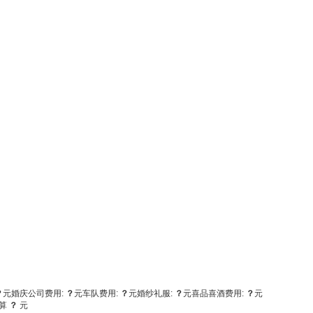
？
元
婚庆公司费用:
？
元
车队费用:
？
元
婚纱礼服:
？
元
喜品喜酒费用:
？
元
算
？
元