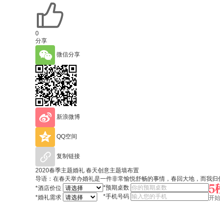
0
分享
微信分享
新浪微博
QQ空间
复制链接
2020春季主题婚礼 春天创意主题墙布置
导语：在春天举办婚礼是一件非常愉悦舒畅的事情，春回大地，而我归你
*
预期桌数
*
酒店价位
*
手机号码
*
婚礼需求
开