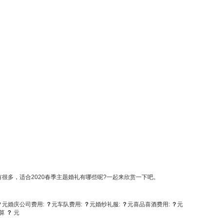
多，适合2020春季主题婚礼有哪些呢?一起来欣赏一下吧。
？
元
婚庆公司费用:
？
元
车队费用:
？
元
婚纱礼服:
？
元
喜品喜酒费用:
？
元
算
？
元