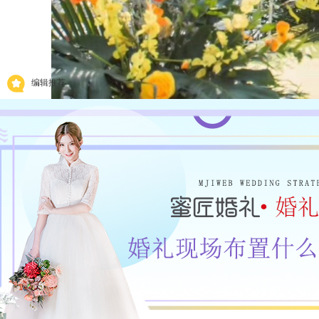
编辑推荐
二、2020春季主题婚礼
1、春季户外草坪婚礼：绿色是大自然的颜色，春
尚元素，深受年轻人喜欢，而且婚礼风格相对轻松，
的阳光，蓝天白云下见证一对新人开始全新生活。
2、春天糖果色婚礼：春天是色彩斑斓的季节，鲜
婚礼现场，让人看了就觉得温暖，用缤纷的帷幔，花
3、烂漫春色樱花婚礼：樱花往往与爱，纯洁，幸