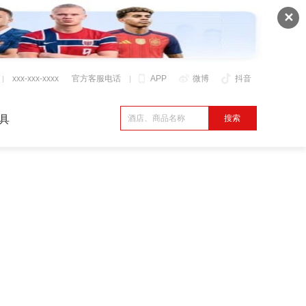
✕
xxx-xxx-xxxx
官方客服电话
APP
微博
抖音
具