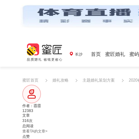
首页
蜜匠婚礼
蜜
长沙
蜜匠首页
婚礼攻略
主题婚礼策划方案
20
作者：霞霞
12383
文章
316次
总阅读
查看TA的文章>
点赞