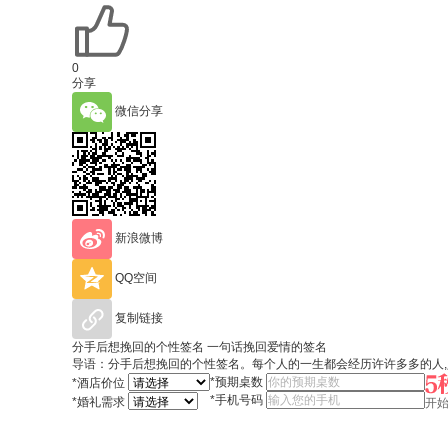
0
分享
微信分享
新浪微博
QQ空间
复制链接
分手后想挽回的个性签名 一句话挽回爱情的签名
导语：​分手后想挽回的个性签名。每个人的一生都会经历许许多多的人,
*
预期桌数
*
酒店价位
*
手机号码
*
婚礼需求
开