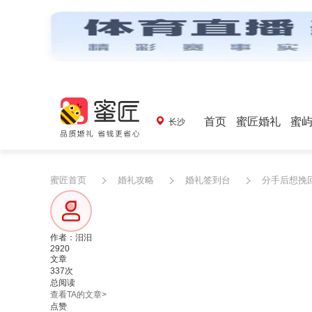
首页
蜜匠婚礼
蜜
长沙
蜜匠首页
婚礼攻略
婚礼签到台
分手后想挽
作者：汨汨
2920
文章
337次
总阅读
查看TA的文章>
点赞