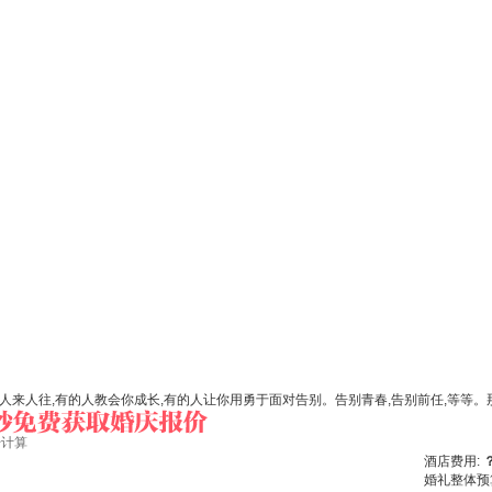
人来人往,有的人教会你成长,有的人让你用勇于面对告别。告别青春,告别前任,等等。
始计算
酒店费用:
婚礼整体预