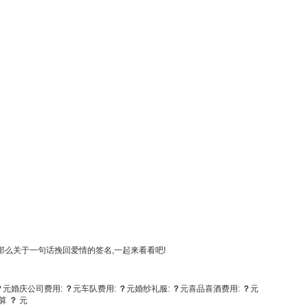
那么关于一句话挽回爱情的签名,一起来看看吧!
？
元
婚庆公司费用:
？
元
车队费用:
？
元
婚纱礼服:
？
元
喜品喜酒费用:
？
元
算
？
元