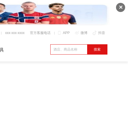
✕
xxx-xxx-xxxx
官方客服电话
APP
微博
抖音
具