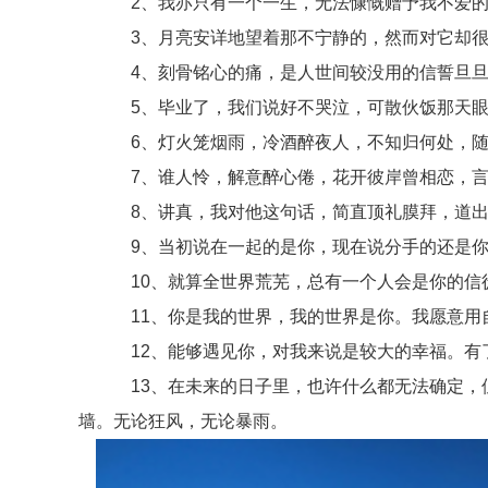
2、我亦只有一个一生，无法慷慨赠予我不爱的
3、月亮安详地望着那不宁静的，然而对它却很
4、刻骨铭心的痛，是人世间较没用的信誓旦旦
5、毕业了，我们说好不哭泣，可散伙饭那天眼
6、灯火笼烟雨，冷酒醉夜人，不知归何处，随
7、谁人怜，解意醉心倦，花开彼岸曾相恋，言
8、讲真，我对他这句话，简直顶礼膜拜，道出
9、当初说在一起的是你，现在说分手的还是你
10、就算全世界荒芜，总有一个人会是你的信
11、你是我的世界，我的世界是你。我愿意用自
12、能够遇见你，对我来说是较大的幸福。有
13、在未来的日子里，也许什么都无法确定，但
墙。无论狂风，无论暴雨。