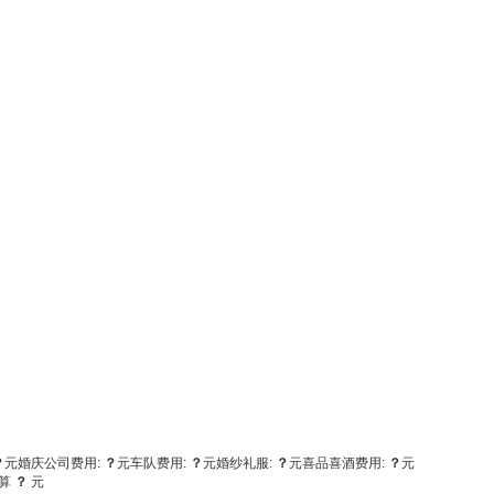
？
元
婚庆公司费用:
？
元
车队费用:
？
元
婚纱礼服:
？
元
喜品喜酒费用:
？
元
算
？
元