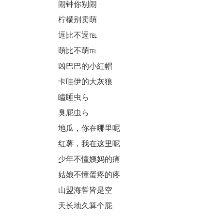
闹钟你别闹
柠檬别卖萌
逗比不逗℡
萌比不萌℡
凶巴巴的小紅帽
卡哇伊的大灰狼
瞌睡虫ら
臭屁虫ら
地瓜，你在哪里呢
红薯，我在这里呢
少年不懂姨妈的痛
姑娘不懂蛋疼的疼
山盟海誓皆是空
天长地久算个屁