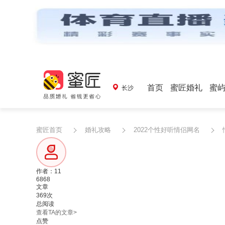
首页
蜜匠婚礼
蜜
长沙
蜜匠首页
婚礼攻略
2022个性好听情侣网名
作者：11
6868
文章
369次
总阅读
查看TA的文章>
点赞