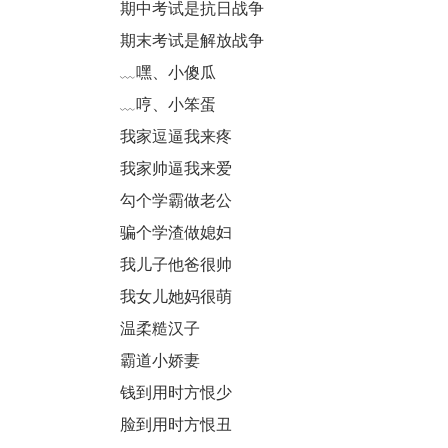
期中考试是抗日战争
期末考试是解放战争
﹏嘿、小傻瓜
﹏哼、小笨蛋
我家逗逼我来疼
我家帅逼我来爱
勾个学霸做老公
骗个学渣做媳妇
我儿子他爸很帅
我女儿她妈很萌
温柔糙汉子
霸道小娇妻
钱到用时方恨少
脸到用时方恨丑