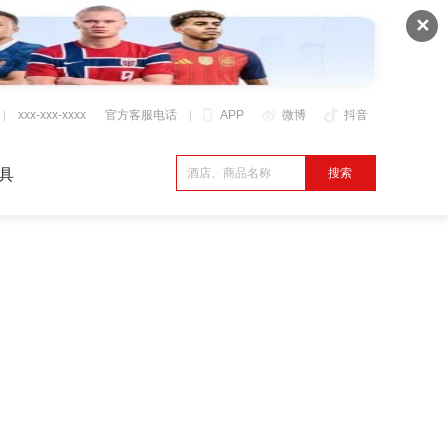
✕
xxx-xxx-xxxx
官方客服电话
APP
微博
抖音
具