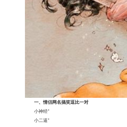
一、情侣网名搞笑逗比一对
小神经°
小二逼°