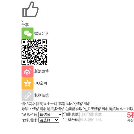
0
分享
微信分享
新浪微博
QQ空间
复制链接
情侣网名搞笑逗比一对 高端逗比的情侣网名
导语：情侣网名是很多情侣之间都会取的,关于情侣网名搞笑逗比一对
*
预期桌数
*
酒店价位
*
手机号码
*
婚礼需求
开