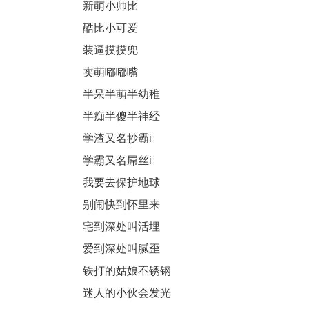
新萌小帅比
酷比小可爱
装逼摸摸兜
卖萌嘟嘟嘴
半呆半萌半幼稚
半痴半傻半神经
学渣又名抄霸i
学霸又名屌丝i
我要去保护地球
别闹快到怀里来
宅到深处叫活埋
爱到深处叫腻歪
铁打的姑娘不锈钢
迷人的小伙会发光