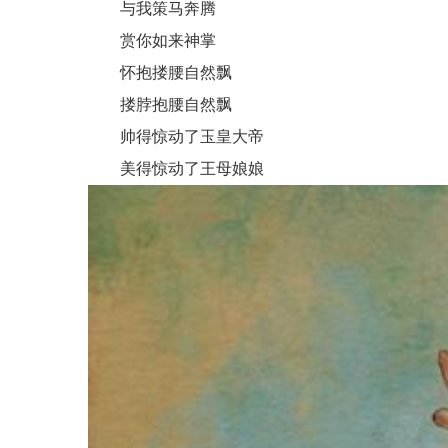
与我策马奔腾
赏你如来神掌
怀抱搂腰自然飘
搂脖抱腰自然飘
帅得惊动了玉皇大帝
美得惊动了王母娘娘