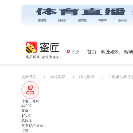
首页
蜜匠婚礼
蜜
长沙
蜜匠首页
婚礼攻略
婚礼服装
白色婚纱象征
作者：可可
44997
文章
146次
总阅读
查看TA的文章>
点赞