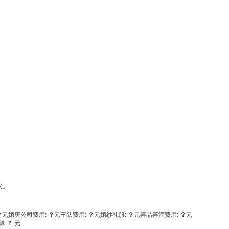
义。
？
元
婚庆公司费用:
？
元
车队费用:
？
元
婚纱礼服:
？
元
喜品喜酒费用:
？
元
算
？
元