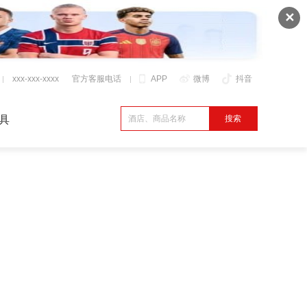
✕
xxx-xxx-xxxx
官方客服电话
APP
微博
抖音
具