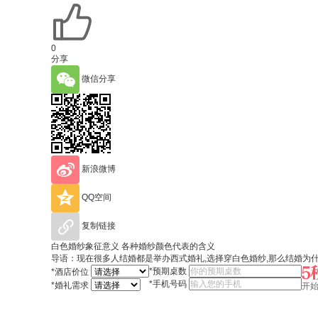
0
分享
微信分享
新浪微博
QQ空间
复制链接
白色婚纱象征意义 各种婚纱颜色代表的含义
导语：现在很多人结婚都是举办西式婚礼,选择穿白色婚纱,那么结婚为
*
预期桌数
*
酒店价位
*
手机号码
*
婚礼需求
开