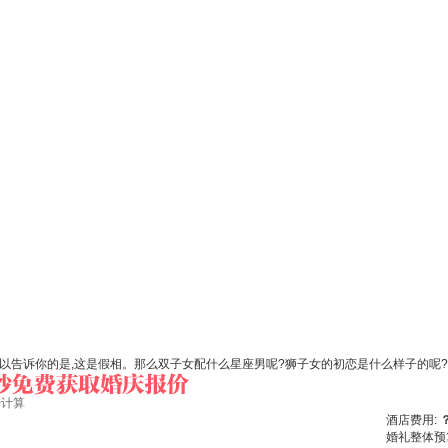
,可以告诉你的是,这是假相。那么双子女配什么星座男呢?狮子女的初恋是什么样子的呢
始计算
酒店费用:
婚礼整体预