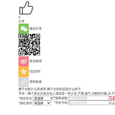
0
分享
微信分享
新浪微博
QQ空间
复制链接
狮子女配什么星座男 狮子女的初恋是什么样子
导语：狮子座女生初次给人感觉是一种少言,严肃,傲气,冷酷的印象,但
*
预期桌数
*
酒店价位
*
手机号码
*
婚礼需求
开