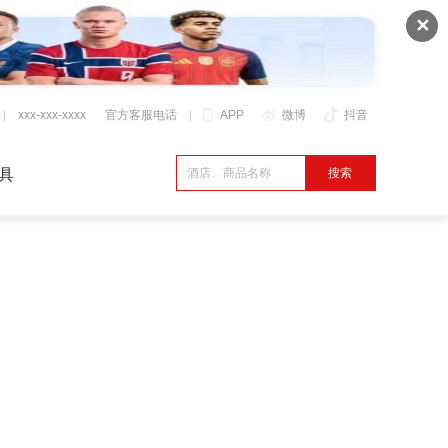
✕
xxx-xxx-xxxx
官方客服电话
APP
微博
抖音
具