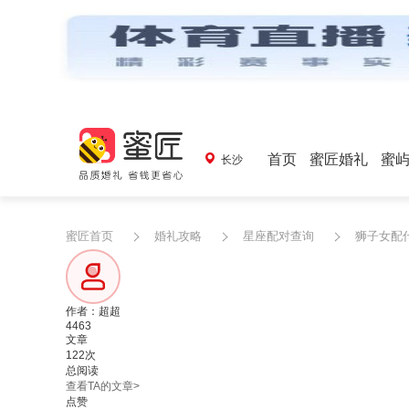
首页
蜜匠婚礼
蜜
长沙
蜜匠首页
婚礼攻略
星座配对查询
狮子女配
作者：超超
4463
文章
122次
总阅读
查看TA的文章>
点赞