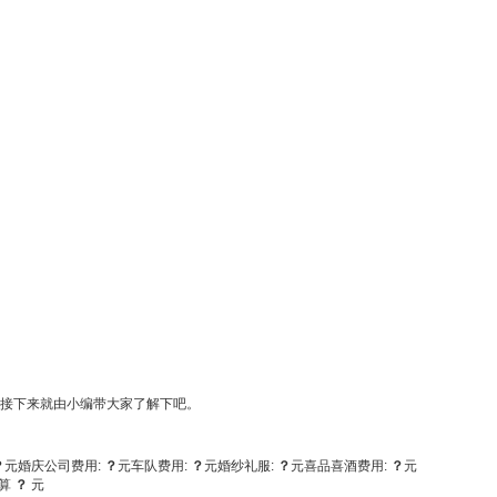
?接下来就由小编带大家了解下吧。
？
元
婚庆公司费用:
？
元
车队费用:
？
元
婚纱礼服:
？
元
喜品喜酒费用:
？
元
算
？
元