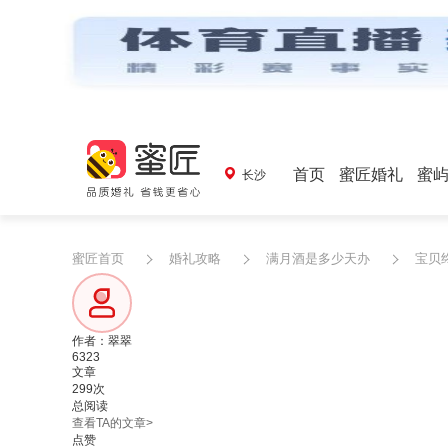
首页
蜜匠婚礼
蜜
长沙
蜜匠首页
婚礼攻略
满月酒是多少天办
宝贝
作者：翠翠
6323
文章
299次
总阅读
查看TA的文章>
点赞