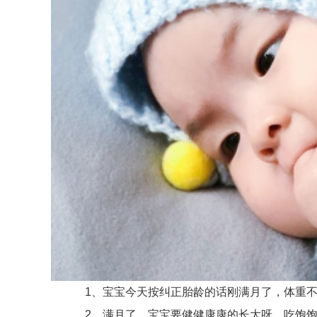
1、宝宝今天按纠正胎龄的话刚满月了，体重不到
2、满月了，宝宝要健健康康的长大呀，吃饱饱