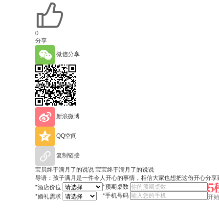
0
分享
微信分享
新浪微博
QQ空间
复制链接
宝贝终于满月了的说说 宝宝终于满月了的说说
导语：孩子满月是一件令人开心的事情，相信大家也想把这份开心分享到
*
预期桌数
*
酒店价位
*
手机号码
*
婚礼需求
开