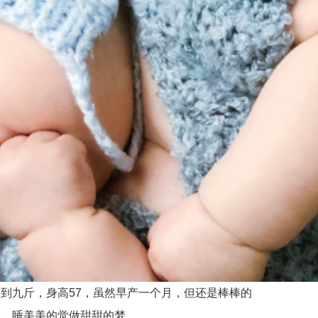
九斤，身高57，虽然早产一个月，但还是棒棒的
，睡美美的觉做甜甜的梦