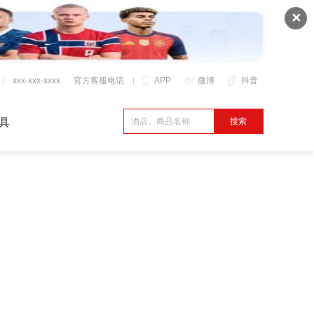
✕
xxx-xxx-xxxx
官方客服电话
APP
微博
抖音
具