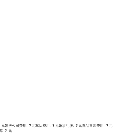
？
元
婚庆公司费用:
？
元
车队费用:
？
元
婚纱礼服:
？
元
喜品喜酒费用:
？
元
算
？
元