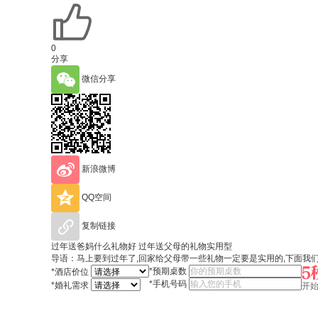
0
分享
微信分享
新浪微博
QQ空间
复制链接
过年送爸妈什么礼物好 过年送父母的礼物实用型
导语：马上要到过年了,回家给父母带一些礼物一定要是实用的,下面我
*
预期桌数
*
酒店价位
*
手机号码
*
婚礼需求
开