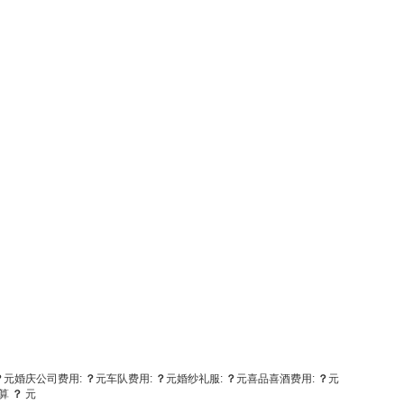
？
元
婚庆公司费用:
？
元
车队费用:
？
元
婚纱礼服:
？
元
喜品喜酒费用:
？
元
算
？
元