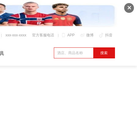
✕
xxx-xxx-xxxx
官方客服电话
APP
微博
抖音
具