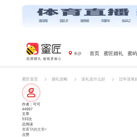
首页
蜜匠婚礼
蜜
长沙
蜜匠首页
婚礼攻略
送礼送什么好
过年送爸
作者：可可
44997
文章
533次
总阅读
查看TA的文章>
点赞