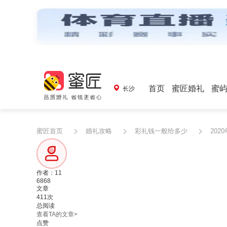
首页
蜜匠婚礼
蜜
长沙
蜜匠首页
婚礼攻略
彩礼钱一般给多少
202
作者：11
6868
文章
411次
总阅读
查看TA的文章>
点赞