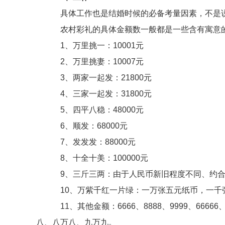
具体工作也是结婚时候的必备考量因素，不是说
农村彩礼的具体金额数一般都是一些含有寓意的
1、万里挑一：10001元
2、万里挑妻：10007元
3、两家一起发：21800元
4、三家一起发：31800元
5、四平八稳：48000元
6、顺发：68000元
7、发发发：88000元
8、十全十美：100000元
9、三斤三两：由于人民币新旧程度不同、约合人民币
10、万紫千红一片绿：一万张五元纸币，一千张百
11、其他金额：6666、8888、9999、66666
八、八万八、九万九。