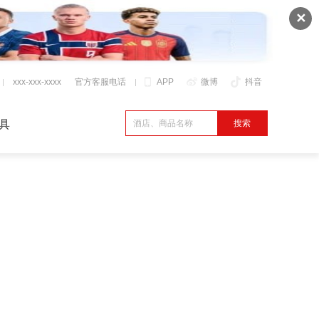
✕
xxx-xxx-xxxx
官方客服电话
APP
微博
抖音
具