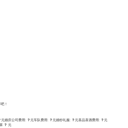
容吧！
？
元
婚庆公司费用:
？
元
车队费用:
？
元
婚纱礼服:
？
元
喜品喜酒费用:
？
元
算
？
元