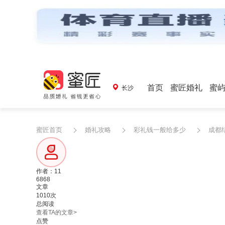
首页
蜜匠婚礼
蜜
长沙
蜜匠首页
婚礼攻略
彩礼钱一般给多少
成都
作者：11
6868
文章
1010次
总阅读
查看TA的文章>
点赞