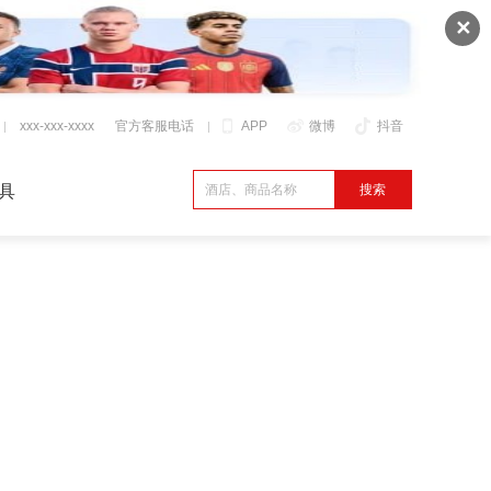
✕
xxx-xxx-xxxx
官方客服电话
APP
微博
抖音
具