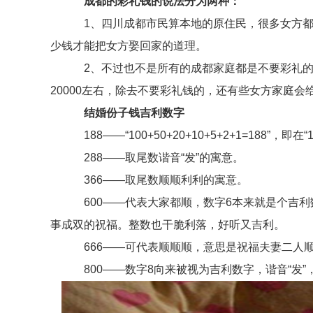
成都的彩礼钱的说法分为两种：
1、四川成都市民算本地的原住民，很多女方都是
少钱才能把女方娶回家的道理。
2、不过也不是所有的成都家庭都是不要彩礼的，
20000左右，除去不要彩礼钱的，还有些女方家庭
结婚份子钱吉利数字
188——“100+50+20+10+5+2+1=188
288——取尾数谐音“发”的寓意。
366——取尾数顺顺利利的寓意。
600——代表大家都顺，数字6本来就是个吉利数
事成双的祝福。整数也干脆利落，好听又吉利。
666——可代表顺顺顺，意思是祝福夫妻二人顺
800——数字8向来被视为吉利数字，谐音“发”