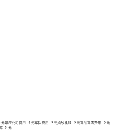
？
元
婚庆公司费用:
？
元
车队费用:
？
元
婚纱礼服:
？
元
喜品喜酒费用:
？
元
算
？
元