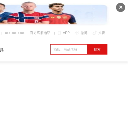
✕
xxx-xxx-xxxx
官方客服电话
APP
微博
抖音
具