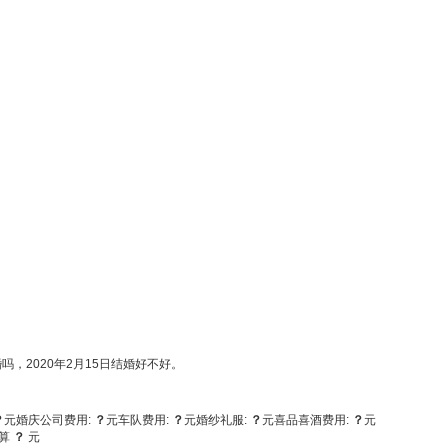
，2020年2月15日结婚好不好。
？
元
婚庆公司费用:
？
元
车队费用:
？
元
婚纱礼服:
？
元
喜品喜酒费用:
？
元
算
？
元