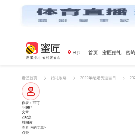
首页
蜜匠婚礼
蜜
长沙
蜜匠首页
婚礼攻略
2022年结婚黄道吉日
2
作者：可可
44997
文章
202次
总阅读
查看TA的文章>
点赞