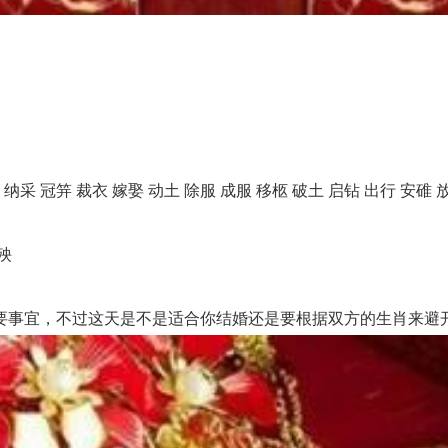
 冠笄 裁衣 嫁娶 动土 除服 成服 移柩 破土 启钻 出行 安碓 放
殃
事宜，不过这天是不是适合你结婚还是要根据双方的生肖来避开