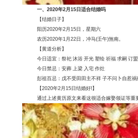
一、2020年2月15日适合结婚吗
【结婚日子】
阳历2020年2月15日，星期六
农历2020年1月22日，冲马(壬午)煞南。
【黄道分析】
今日适宜：祭祀 沐浴 开光 塑绘 祈福 求嗣 订盟 纳采
今日禁忌：安葬 上梁 入宅 作灶
彭祖百忌：戊不受田田主不祥 子不问卜自惹祸
【2020年2月15日结婚好!】
通过上述黄历原文来看这很适合嫁娶领证等重要