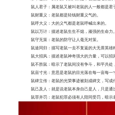
鼠人君子：属老鼠又被叫老鼠的人一般都是君
鼠财重义：老鼠都是轻钱财重义气的。
鼠呼大义：大的义气都是老鼠呼喊出来的。
鼠以万计：描述老鼠生生不熄，顽强的生命力
鼠守无策：老鼠的防守让人毫无对策。
鼠途同归：描写老鼠一去不复返的大无畏英雄
鼠大招风：描述老鼠神奇强大的力量，可以招风
鼠不胜鼠：暗示了老鼠间没有争斗，和平共处，
鼠亩寸光：意思是老鼠的目光落在每一亩每一寸
鼠碑立传：老鼠的光荣事迹被刻成碑文，写成传
鼠己及人：就是说老鼠本身自己是人，只是通过
鼠罪并罚：老鼠犯罪必须有人陪同受罚，暗示老