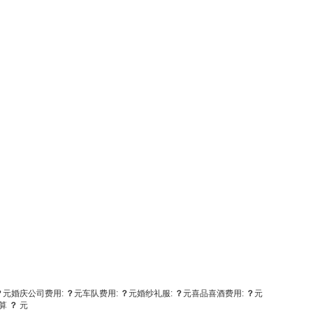
？
元
婚庆公司费用:
？
元
车队费用:
？
元
婚纱礼服:
？
元
喜品喜酒费用:
？
元
算
？
元