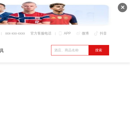
✕
xxx-xxx-xxxx
官方客服电话
APP
微博
抖音
具