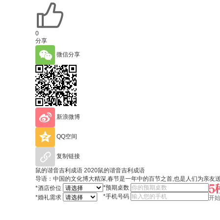
0
分享
微信分享
新浪微博
QQ空间
复制链接
鼠的谐音吉利成语 2020鼠的谐音吉利成语
导语：中国的文化博大精深,春节是一年中的百节之首,也是人们为亲友送
*
预期桌数
*
酒店价位
*
手机号码
*
婚礼需求
开