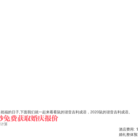
祝福的日子,下面我们就一起来看看鼠的谐音吉利成语，2020鼠的谐音吉利成语。
始计算
酒店费用:
婚礼整体预