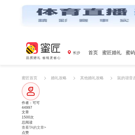
首页
蜜匠婚礼
蜜
长沙
蜜匠首页
婚礼攻略
其他婚礼攻略
鼠的谐音吉
作者：可可
44997
文章
1500次
总阅读
查看TA的文章>
点赞