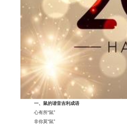
一、鼠的谐音吉利成语
心有所“鼠”
非你莫“鼠”