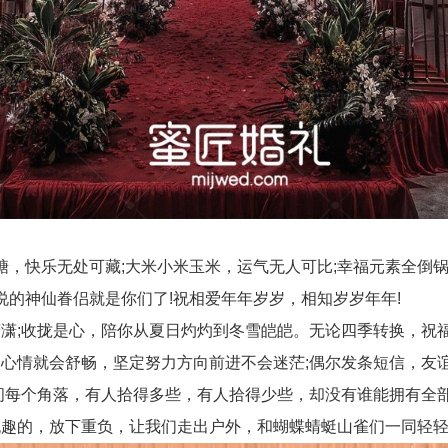
，快乐无处可藏;大米小米玉米，运气无人可比;幸福元素全倒
的神仙眷侣就是你们了!祝相爱年年岁岁，相知岁岁年年!
;收拢是心，陪你从夏日灼灼到冬雪皑皑。无论四季转换，祝福
情就会舒畅，坚定努力方向前进不会迷茫;偶尔发条短信，友
每个角落，有人拾得多些，有人拾得少些，却没有谁能拥有全部
趣的，放下重负，让我们走出户外，和蝴蝶蜻蜓山雀们一同轻轻