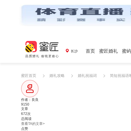
首页
蜜匠婚礼
蜜
长沙
蜜匠首页
婚礼攻略
婚礼祝福词
简短祝福语
作者：良良
9150
文章
672次
总阅读
查看TA的文章>
点赞