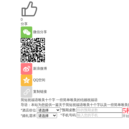
0
分享
微信分享
新浪微博
QQ空间
复制链接
简短祝福语唯美十个字 一些简单唯美的结婚祝福语
导语：本站为您提供一篇关于简短祝福语唯美十个字以及一些简单唯美
*
预期桌数
*
酒店价位
*
手机号码
*
婚礼需求
开