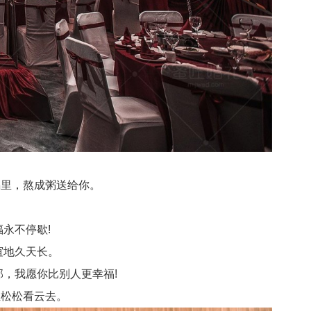
锅里，熬成粥送给你。
永不停歇!
谊地久天长。
，我愿你比别人更幸福!
松松看云去。