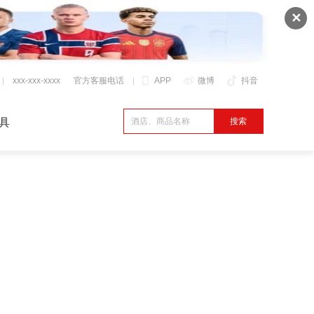
✕
xxx-xxx-xxxx
官方客服电话
APP
微博
抖音
具