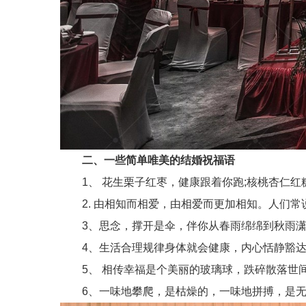
二、一些简单唯美的结婚祝福语
1、 花生栗子红枣，健康跟着你跑;核桃杏仁红糖
2. 由相知而相爱，由相爱而更加相知。人们常说
3、思念，撑开是伞，伴你从春雨绵绵到秋雨潇潇
4、生活合理规律身体就会健康，内心恬静豁达心
5、 相传幸福是个美丽的玻璃球，跌碎散落世间
6、一味地攀爬，是枯燥的，一味地拼搏，是无