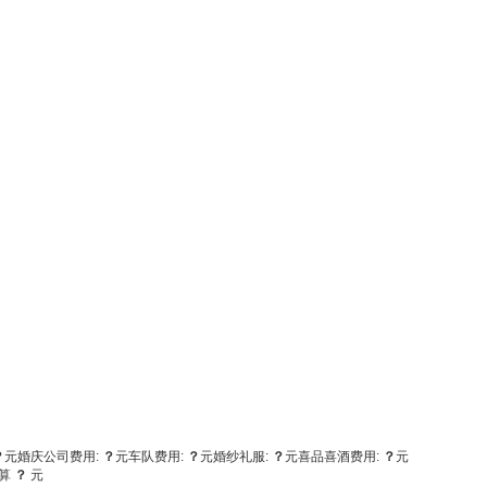
？
元
婚庆公司费用:
？
元
车队费用:
？
元
婚纱礼服:
？
元
喜品喜酒费用:
？
元
算
？
元