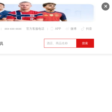
✕
xxx-xxx-xxxx
官方客服电话
APP
微博
抖音
具