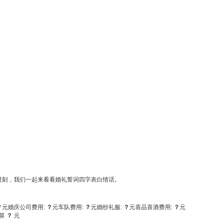
时刻，我们一起来看看婚礼誓词四字表白情话。
？
元
婚庆公司费用:
？
元
车队费用:
？
元
婚纱礼服:
？
元
喜品喜酒费用:
？
元
算
？
元