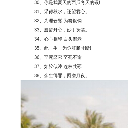
30、你是我夏天的西瓜冬天的碳!
31、采得秋水，还望君心。
32、为理云鬓 为簪银钩
33、唇齿丹心，妙手抚裳。
34、心心相印 白头偕老
35、此一生，为你肝肠寸断!
36、至死靡它 至死不逾
37、如胶似漆 连枝共冢
38、余生得罪，厮磨月夜。