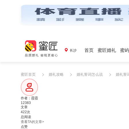
首页
蜜匠婚礼
蜜
长沙
蜜匠首页
婚礼攻略
婚礼誓词怎么说
婚礼誓
作者：霞霞
12383
文章
422次
总阅读
查看TA的文章>
点赞