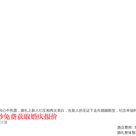
和心中所愿，婚礼上新人们互相再次表白，在新人的见证下走向婚姻殿堂，纪念幸福
始计算
酒店费用:
婚礼整体预