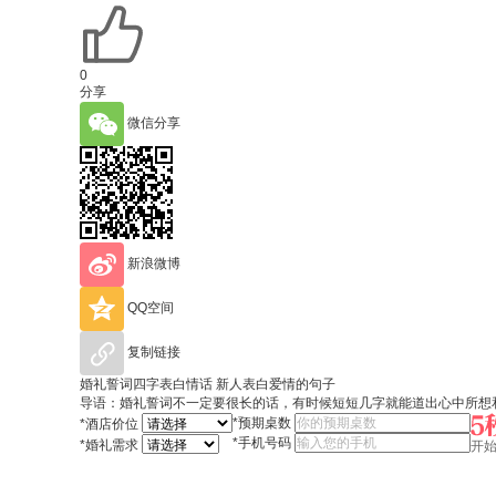
0
分享
微信分享
新浪微博
QQ空间
复制链接
婚礼誓词四字表白情话 新人表白爱情的句子
导语：婚礼誓词不一定要很长的话，有时候短短几字就能道出心中所想
*
预期桌数
*
酒店价位
*
手机号码
*
婚礼需求
开