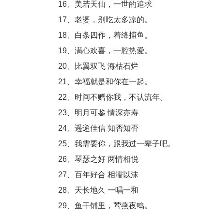
16、美若天仙，一世的追求
17、老婆，别吃太多凉的。
18、白条四作，着绛捕鱼。
19、满心欢喜，一腔热爱。
20、比翼双飞 海枯石烂
21、幸福就是和你在一起。
22、时间不赠你我，不认流年。
23、明月可鉴 情深亦寿
24、遥递佳信 知否知否
25、我需要你，跟我过一辈子吧。
26、琴瑟之好 两情相悦
27、百年好合 相濡以沫
28、天长地久 一唱一和
29、鱼干铺里，莺燕夜鸣。