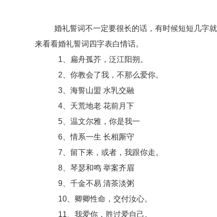
婚礼誓词不一定要很长的话，有时候短短几字就能
来看看婚礼誓词四字表白情话。
1、扁舟孤芥，泛江阳朔。
2、你教会了我，不那么爱你。
3、海誓山盟 水乳交融
4、天荒地老 花前月下
5、温文尔雅，你是我一
6、情系一生 长相厮守
7、留下来，或者，我跟你走。
8、琴瑟和鸣 举案齐眉
9、千金不易 清茶淡粥
10、卿卿性命，交付汝心。
11、我爱你，胜过爱自己。