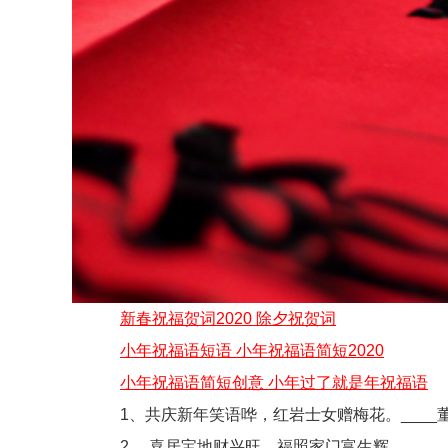
新春祝福贺词2020 除夕祝贺词
小年祝福语短语 小年祝福语简短2020
小年祝福语简短创意 小年过了就是年祝福语
1、共庆新年笑语哗，红岩士女赠梅花。____
2、 喜居宝地财兴旺，福照家门富生辉