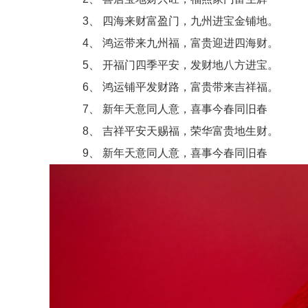
3、 四海来财富盈门，九州进宝金铺地。
4、 鸿运带来九州福，富贵迎进四海财。
5、 开福门四季平安，发财地八方进宝。
6、 鸿运铺平发财路，富贵带来吉祥福。
7、 新年天意同人意，喜事今春同旧春
8、 吉祥平安天赐福，荣华富贵地生财。
9、 新年天意同人意，喜事今春同旧春