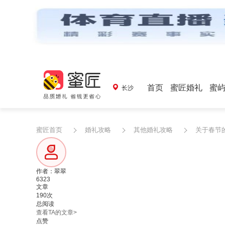
首页
蜜匠婚礼
蜜
长沙
蜜匠首页
婚礼攻略
其他婚礼攻略
关于春节的
作者：翠翠
6323
文章
190次
总阅读
查看TA的文章>
点赞