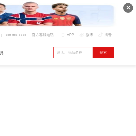
✕
xxx-xxx-xxxx
官方客服电话
APP
微博
抖音
具