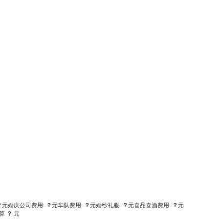
？
元
婚庆公司费用:
？
元
车队费用:
？
元
婚纱礼服:
？
元
喜品喜酒费用:
？
元
算
？
元