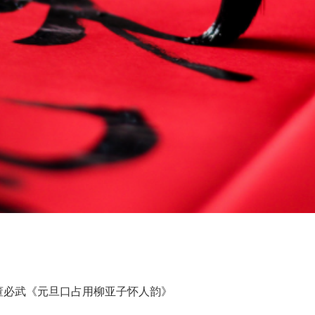
董必武《元旦口占用柳亚子怀人韵》