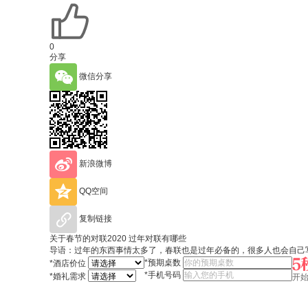
0
分享
微信分享
新浪微博
QQ空间
复制链接
关于春节的对联2020 过年对联有哪些
导语：过年的东西事情太多了，春联也是过年必备的，很多人也会自己写
*
预期桌数
*
酒店价位
*
手机号码
*
婚礼需求
开