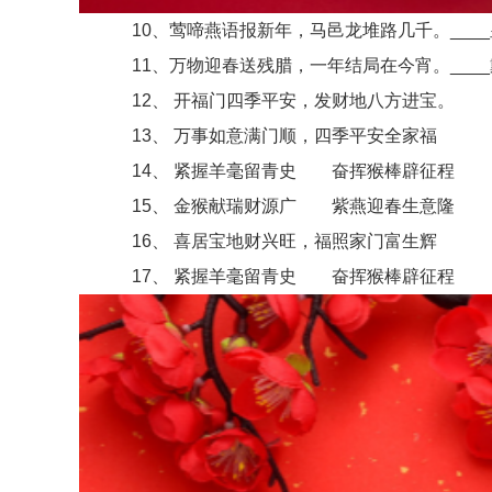
10、莺啼燕语报新年，马邑龙堆路几千。___
11、万物迎春送残腊，一年结局在今宵。___
12、 开福门四季平安，发财地八方进宝。
13、 万事如意满门顺，四季平安全家福
14、 紧握羊毫留青史 奋挥猴棒辟征程
15、 金猴献瑞财源广 紫燕迎春生意隆
16、 喜居宝地财兴旺，福照家门富生辉
17、 紧握羊毫留青史 奋挥猴棒辟征程