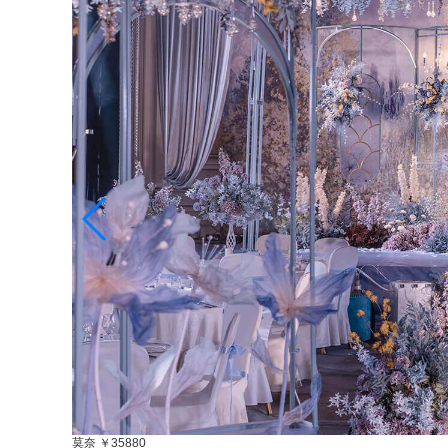
莫奈
￥35880