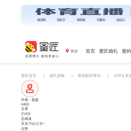
首页
蜜匠婚礼
蜜
长沙
蜜匠首页
婚礼攻略
星座配对查询
天秤女喜
作者：超超
4463
文章
214次
总阅读
查看TA的文章>
点赞