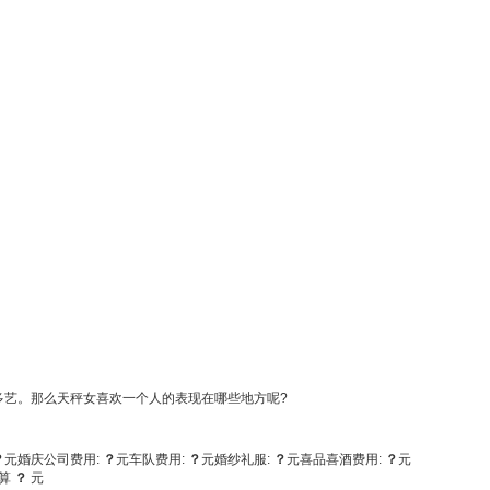
艺。那么天秤女喜欢一个人的表现在哪些地方呢?
？
元
婚庆公司费用:
？
元
车队费用:
？
元
婚纱礼服:
？
元
喜品喜酒费用:
？
元
算
？
元