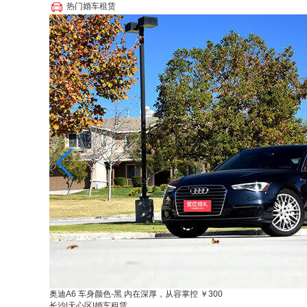
热门婚车租赁
奥迪A6 车身颜色-黑 内在深厚，从容掌控
￥300
长沙
|
天心区
|
婚车租赁