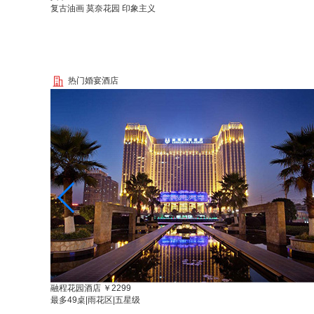
复古油画 莫奈花园 印象主义
热门婚宴酒店
融程花园酒店
￥2299
最多49桌
|
雨花区
|
五星级