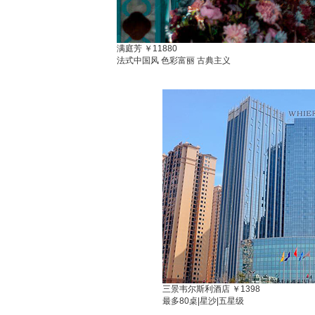
满庭芳
￥11880
法式中国风 色彩富丽 古典主义
三景韦尔斯利酒店
￥1398
最多80桌
|
星沙
|
五星级