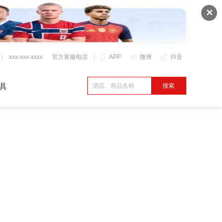
✕
xxx-xxx-xxxx
官方客服电话
APP
微博
抖音
具