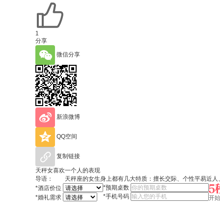
1
分享
微信分享
新浪微博
QQ空间
复制链接
天秤女喜欢一个人的表现
导语： 天秤座的女生身上都有几大特质：擅长交际、个性平易近人、
*
预期桌数
*
酒店价位
*
手机号码
*
婚礼需求
开