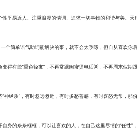
性平易近人、注重浪漫的情调、追求一切事物的和谐与美。天秤
一个简单语气助词能解决的事，就不会太啰嗦，但自从喜欢你后，
得有些“重色轻友”，不再常跟闺蜜煲电话粥，不再周末假期跟
神经质”，有时忽远忽近，有时多愁善感，有时喜怒无常，那份
身的条条框框，可以让喜欢的人，在自己这里尽情的“任性”，