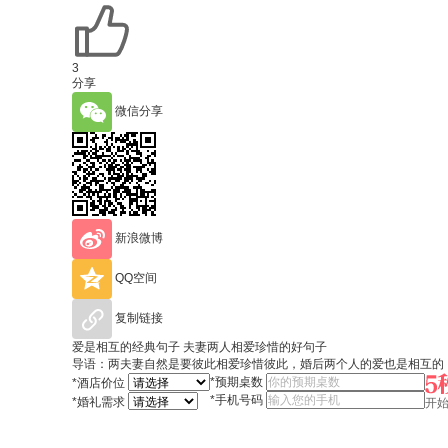
3
分享
微信分享
新浪微博
QQ空间
复制链接
爱是相互的经典句子 夫妻两人相爱珍惜的好句子
导语：两夫妻自然是要彼此相爱珍惜彼此，婚后两个人的爱也是相互的
*
预期桌数
*
酒店价位
*
手机号码
*
婚礼需求
开