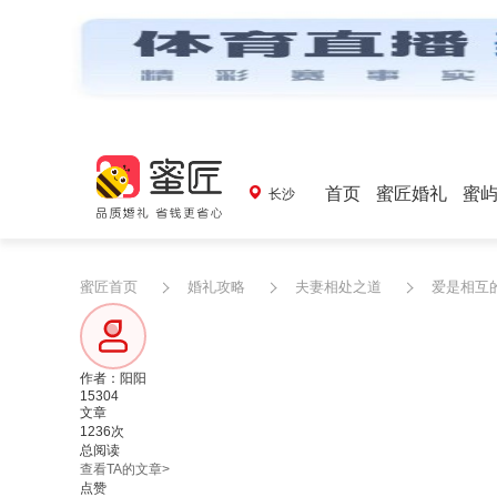
首页
蜜匠婚礼
蜜
长沙
蜜匠首页
婚礼攻略
夫妻相处之道
爱是相互
作者：阳阳
15304
文章
1236次
总阅读
查看TA的文章>
点赞