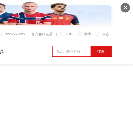
✕
xxx-xxx-xxxx
官方客服电话
APP
微博
抖音
具