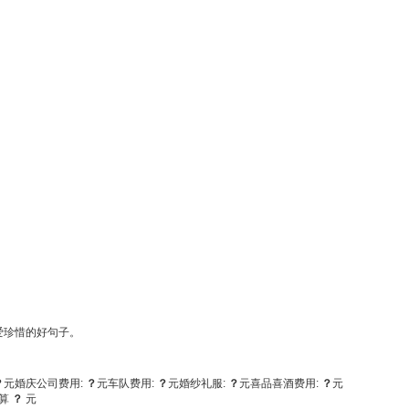
爱珍惜的好句子。
？
元
婚庆公司费用:
？
元
车队费用:
？
元
婚纱礼服:
？
元
喜品喜酒费用:
？
元
算
？
元