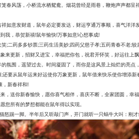
笼春风荡，小桥流水栖鸳鸯。烟花曾经是雨巷，鞭炮声声都呈
祥如意发财道，鼠年必定要发达，财运亨通万事顺，喜气洋洋发
，恭贺新禧!鼠年愉快!万事如意!心想事成!
;二药多多钞票;三药生活美妙;四药父慈子孝;五药青春不老;较
来更新，招财又进宝，幸福把你包，祝君开怀笑，好运往上飘
的氛围，遥望过去。时间凝固了，而你是这风景上灿烂的亮点
;还要从鼠年运来好运使你万象更新，鼠年借来快乐使你增添新
，新春祥和!
，送你新春愉快，愿你喜气相伴，喜庆不断，全家团圆，幸福
愿您所有的梦想都能在鼠年得以实现。
猫怒踢一脚。半年后又听敲门声，开门就听一只蜗牛大叫：刚才