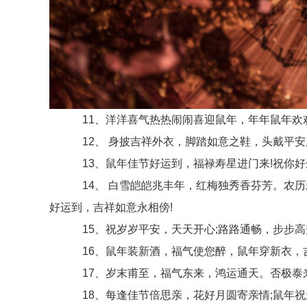
11、洋洋喜气热热闹闹喜迎鼠年，年年鼠年欢欢
12、 身披吉祥外衣，脚踏如意之鞋，头戴平安
13、鼠年佳节好运到，福禄寿星进门来!祝你好
14、 白雪皑皑兆丰年，红梅独秀香芬芳。农历
好运到，吉祥如意永相傍!
15、祝岁岁平安，天天开心;路路通畅，步步高升
16、鼠年装新酒，福气使您醉，鼠年穿新衣，吉
17、岁末甫至，福气东来，鸿运通天。否极泰来
18、每逢佳节倍思亲，花好月圆寄亲情;鼠年祝