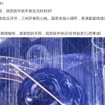
!
，祝您鼠年鼠年新生活好好好!
悦乐洋洋，三鸡开泰民心稳。愿君幸福小调哼，美满家庭情感
都很愉快，谢谢您的关照，祝您鼠年快乐!吉祥如意!心想事成!