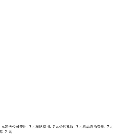
？
元
婚庆公司费用:
？
元
车队费用:
？
元
婚纱礼服:
？
元
喜品喜酒费用:
？
元
算
？
元