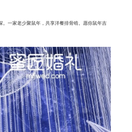
深。一家老少聚鼠年，共享洋餐排骨啃。愿你鼠年吉