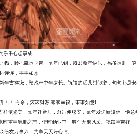
乐乐心想事成!
之帽，腰扎幸运之带，鼠年已到，愿君新年快乐，福多运旺，健
运连连，事事如意!
新年吉祥绕，鞭炮声中年岁长。祝福的话儿甜似蜜，句句都是安
;年年有余，滚滚财源;家家幸福，事事如意!
祥使您美，鼠年迁新居，舒适使您安，鼠年发送新短信，惬意幸
时重申鲲鹏之志，惜时勤业中，展军无限风采。祝鼠年吉祥!
亲盼友万事兴，共享天天好心情。