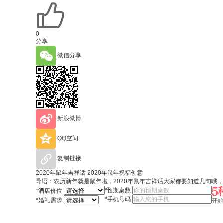
0
分享
微信分享
新浪微博
QQ空间
复制链接
2020年鼠年吉祥话 2020年鼠年祝福创意
导语：农历新年就是鼠年啦，2020年鼠年吉祥话大家都要知道几句哦
*
预期桌数
*
酒店价位
*
手机号码
*
婚礼需求
开