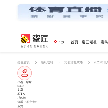
首页
蜜匠婚礼
蜜
长沙
蜜匠首页
婚礼攻略
其他婚礼攻略
2020年
作者：翠翠
6323
文章
271次
总阅读
查看TA的文章>
点赞