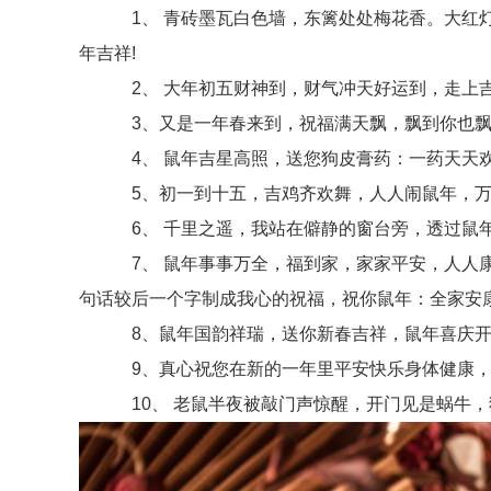
1、 青砖墨瓦白色墙，东篱处处梅花香。大红灯
年吉祥!
2、 大年初五财神到，财气冲天好运到，走上吉
3、又是一年春来到，祝福满天飘，飘到你也飘到我
4、 鼠年吉星高照，送您狗皮膏药：一药天天欢笑
5、初一到十五，吉鸡齐欢舞，人人闹鼠年，万象
6、 千里之遥，我站在僻静的窗台旁，透过鼠年
7、 鼠年事事万全，福到家，家家平安，人人康
句话较后一个字制成我心的祝福，祝你鼠年：全家安康
8、鼠年国韵祥瑞，送你新春吉祥，鼠年喜庆开来
9、真心祝您在新的一年里平安快乐身体健康，
10、 老鼠半夜被敲门声惊醒，开门见是蜗牛，