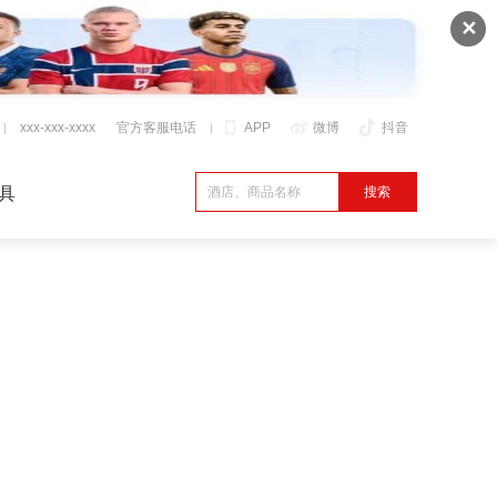
✕
xxx-xxx-xxxx
官方客服电话
APP
微博
抖音
具