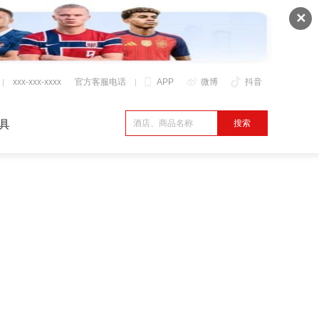
✕
xxx-xxx-xxxx
官方客服电话
APP
微博
抖音
具