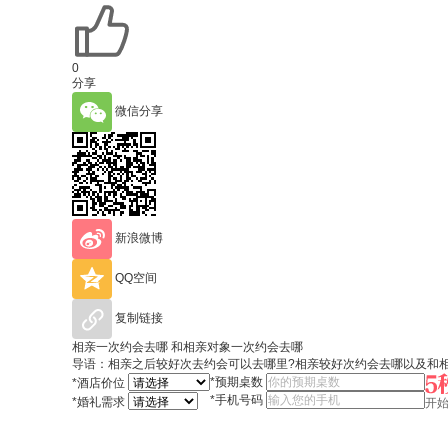
0
分享
微信分享
新浪微博
QQ空间
复制链接
相亲一次约会去哪 和相亲对象一次约会去哪
导语：相亲之后较好次去约会可以去哪里?相亲较好次约会去哪以及和
*
预期桌数
*
酒店价位
*
手机号码
*
婚礼需求
开