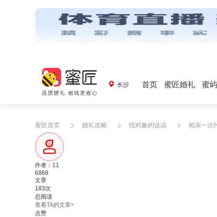
首页
蜜匠婚礼
蜜
长沙
蜜匠首页
婚礼攻略
找对象的说说
相亲一次
作者：11
6868
文章
183次
总阅读
查看TA的文章>
点赞