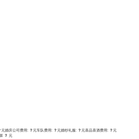
？
元
婚庆公司费用:
？
元
车队费用:
？
元
婚纱礼服:
？
元
喜品喜酒费用:
？
元
算
？
元