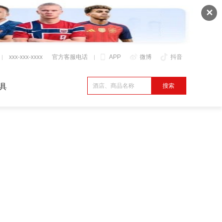
✕
xxx-xxx-xxxx
官方客服电话
APP
微博
抖音
具