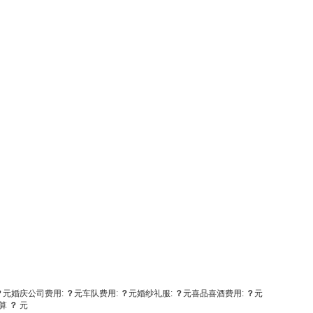
？
元
婚庆公司费用:
？
元
车队费用:
？
元
婚纱礼服:
？
元
喜品喜酒费用:
？
元
算
？
元