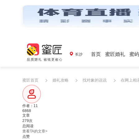
首页
蜜匠婚礼
蜜
长沙
蜜匠首页
婚礼攻略
找对象的说说
在网上相
作者：11
6868
文章
279次
总阅读
查看TA的文章>
点赞