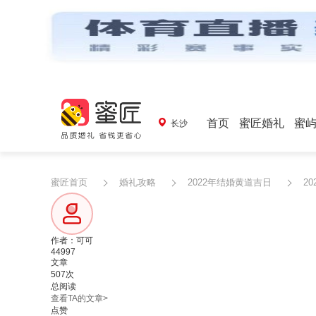
首页
蜜匠婚礼
蜜
长沙
蜜匠首页
婚礼攻略
2022年结婚黄道吉日
2
作者：可可
44997
文章
507次
总阅读
查看TA的文章>
点赞