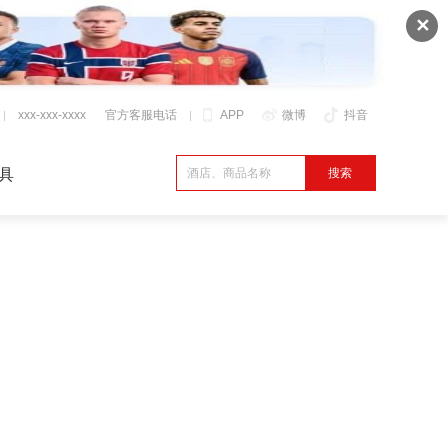
✕
xxx-xxx-xxxx
官方客服电话
APP
微博
抖音
具