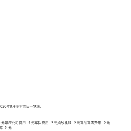
020年8月提车吉日一览表。
？
元
婚庆公司费用:
？
元
车队费用:
？
元
婚纱礼服:
？
元
喜品喜酒费用:
？
元
算
？
元