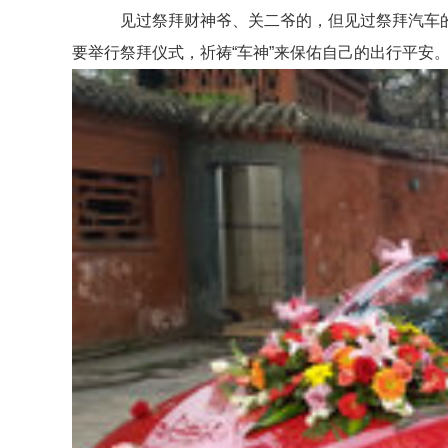
见过祭拜财神爷、关二爷的，但见过祭拜汽车的么
要举行祭拜仪式，祈祷“车神”来保佑自己的出行平安