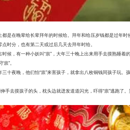
都是在晚辈给长辈拜年的时候给。拜年和给压岁钱都是过年时候
点时分，也有第二天或过后几天去拜年时给。
候，有一种小妖叫“祟”，大年三十晚上出来用手去摸熟睡着的
守祟”。
十夜晚，他们怕“祟”来害孩子，就拿出八枚铜钱同孩子玩。孩
手去摸孩子的头，枕头边就迸发道道闪光，吓得“祟”逃跑了。