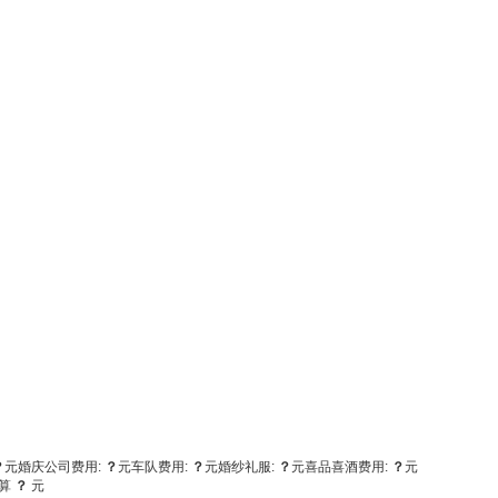
？
元
婚庆公司费用:
？
元
车队费用:
？
元
婚纱礼服:
？
元
喜品喜酒费用:
？
元
算
？
元