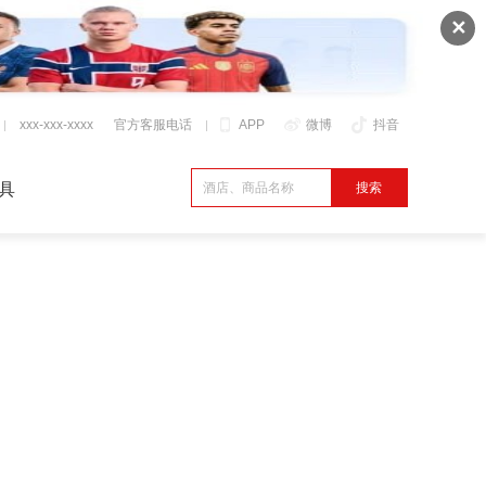
✕
xxx-xxx-xxxx
官方客服电话
APP
微博
抖音
具