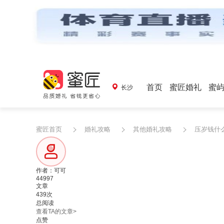
首页
蜜匠婚礼
蜜
长沙
蜜匠首页
婚礼攻略
其他婚礼攻略
压岁钱什
作者：可可
44997
文章
439次
总阅读
查看TA的文章>
点赞