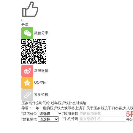
0
分享
微信分享
新浪微博
QQ空间
复制链接
压岁钱什么时间给 过年压岁钱什么时候给
导语：一年一度的压岁钱大戏即将上演了,关于压岁钱孩子们欢喜,大人
*
预期桌数
*
酒店价位
*
手机号码
*
婚礼需求
开