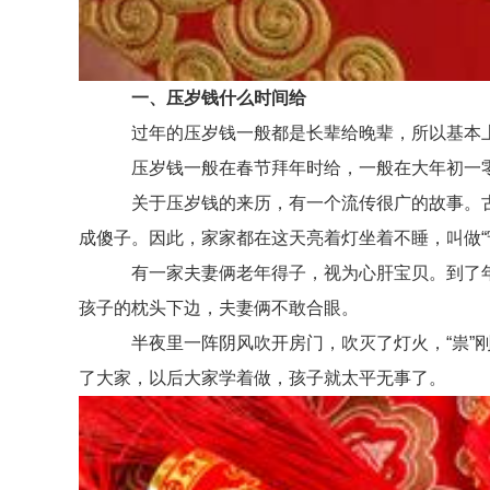
一、压岁钱什么时间给
过年的压岁钱一般都是长辈给晚辈，所以基本上
压岁钱一般在春节拜年时给，一般在大年初一零
关于压岁钱的来历，有一个流传很广的故事。古时
成傻子。因此，家家都在这天亮着灯坐着不睡，叫做“
有一家夫妻俩老年得子，视为心肝宝贝。到了年三
孩子的枕头下边，夫妻俩不敢合眼。
半夜里一阵阴风吹开房门，吹灭了灯火，“祟”刚伸
了大家，以后大家学着做，孩子就太平无事了。