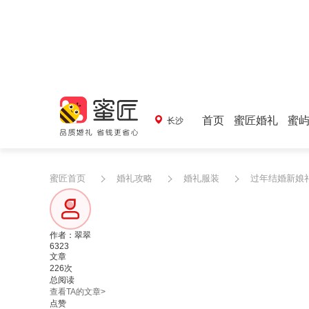
首页
蜜匠婚礼
蜜
长沙
蜜匠首页
婚礼攻略
婚礼服装
过年结婚新娘
作者：翠翠
6323
文章
226次
总阅读
查看TA的文章>
点赞