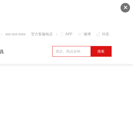
✕
xxx-xxx-xxxx
官方客服电话
APP
微博
抖音
具