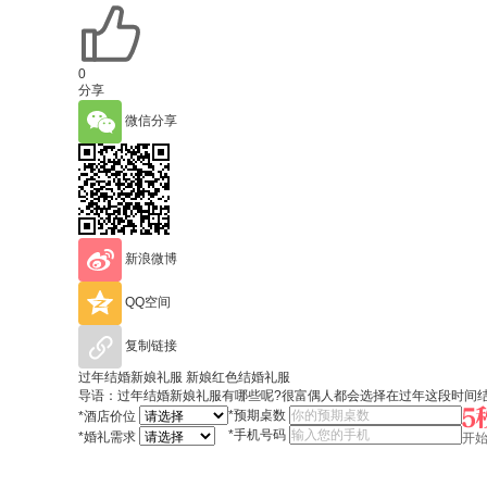
0
分享
微信分享
新浪微博
QQ空间
复制链接
过年结婚新娘礼服 新娘红色结婚礼服
导语：过年结婚新娘礼服有哪些呢?很富偶人都会选择在过年这段时间
*
预期桌数
*
酒店价位
*
手机号码
*
婚礼需求
开