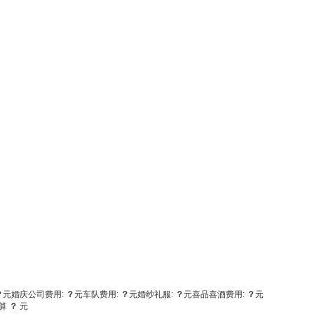
？
元
婚庆公司费用:
？
元
车队费用:
？
元
婚纱礼服:
？
元
喜品喜酒费用:
？
元
算
？
元