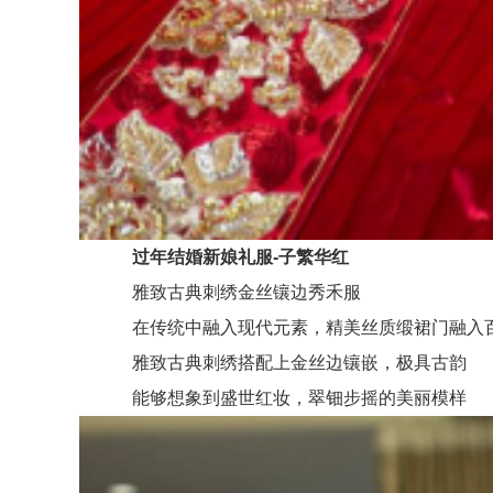
过年结婚新娘礼服-子繁华红
雅致古典刺绣金丝镶边秀禾服
在传统中融入现代元素，精美丝质缎裙门融入
雅致古典刺绣搭配上金丝边镶嵌，极具古韵
能够想象到盛世红妆，翠钿步摇的美丽模样