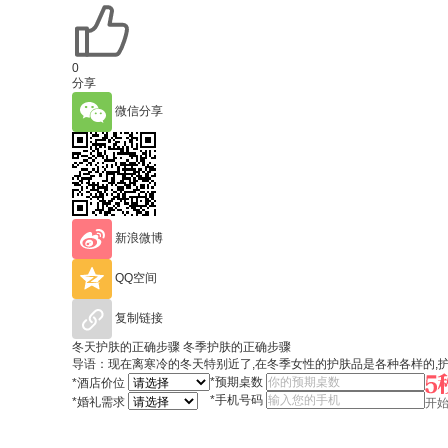
0
分享
微信分享
新浪微博
QQ空间
复制链接
冬天护肤的正确步骤 冬季护肤的正确步骤
导语：现在离寒冷的冬天特别近了,在冬季女性的护肤品是各种各样的,
*
预期桌数
*
酒店价位
*
手机号码
*
婚礼需求
开