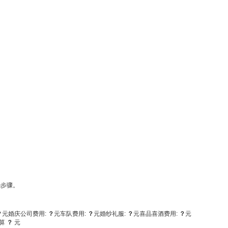
确步骤。
？
元
婚庆公司费用:
？
元
车队费用:
？
元
婚纱礼服:
？
元
喜品喜酒费用:
？
元
算
？
元