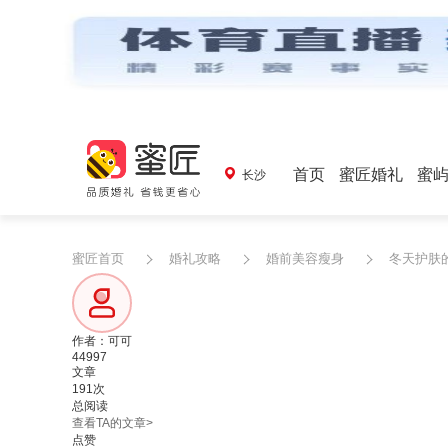
首页
蜜匠婚礼
蜜
长沙
蜜匠首页
婚礼攻略
婚前美容瘦身
冬天护肤
作者：可可
44997
文章
191次
总阅读
查看TA的文章>
点赞