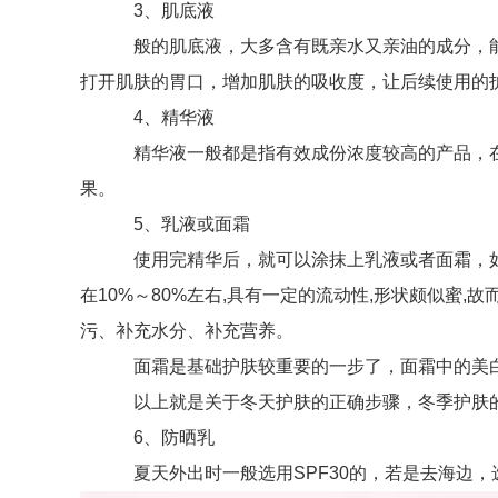
3、肌底液
般的肌底液，大多含有既亲水又亲油的成分，能够
打开肌肤的胃口，增加肌肤的吸收度，让后续使用的
4、精华液
精华液一般都是指有效成份浓度较高的产品，在
果。
5、乳液或面霜
使用完精华后，就可以涂抹上乳液或者面霜，如果
在10%～80%左右,具有一定的流动性,形状颇似蜜
污、补充水分、补充营养。
面霜是基础护肤较重要的一步了，面霜中的美白、
以上就是关于冬天护肤的正确步骤，冬季护肤的
6、防晒乳
夏天外出时一般选用SPF30的，若是去海边，选