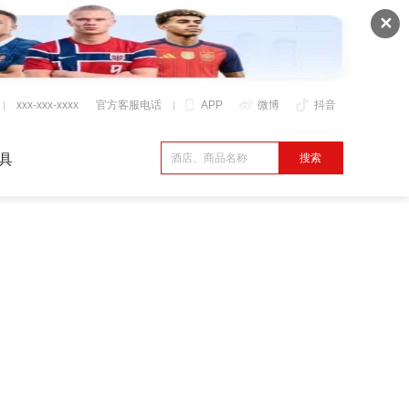
✕
xxx-xxx-xxxx
官方客服电话
APP
微博
抖音
具