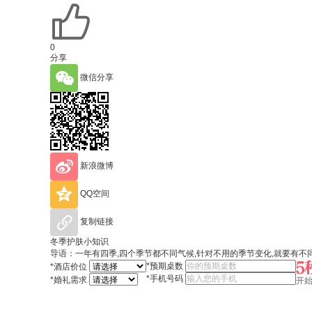
0
分享
微信分享
新浪微博
QQ空间
复制链接
冬季护肤小知识
导语：一年有四季,四个季节都不同气候,针对不用的季节变化,就要有不
*
预期桌数
*
酒店价位
*
手机号码
*
婚礼需求
开