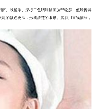
丽。以橙系、深棕二色胭脂描画脸部轮廓，使脸庞具
眼尾的颜色更深，形成清楚的眼形。唇廓用直线描绘，