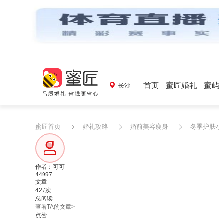
首页
蜜匠婚礼
蜜
长沙
蜜匠首页
婚礼攻略
婚前美容瘦身
冬季护肤
作者：可可
44997
文章
427次
总阅读
查看TA的文章>
点赞