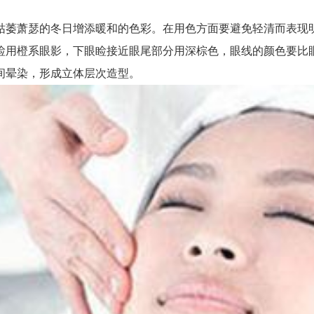
萎萧瑟的冬日增添暖和的色彩。在用色方面要避免轻清而表现明
睑用橙系眼影，下眼睑接近眼尾部分用深棕色，眼线的颜色要比
间晕染，形成立体层次造型。