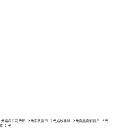
？
元
婚庆公司费用:
？
元
车队费用:
？
元
婚纱礼服:
？
元
喜品喜酒费用:
？
元
算
？
元