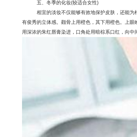
五、冬季的化妆(较适合女性)
相宜的淡妆不仅能够有效地保护皮肤，还能为枯
有俊秀的立体感。颧骨上用橙色，其下用橙色。上眼
用深浓的朱红唇膏染进，口角处用暗棕系口红，向中