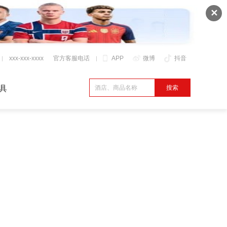
✕
xxx-xxx-xxxx
官方客服电话
APP
微博
抖音
具