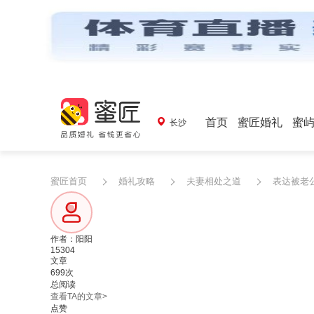
首页
蜜匠婚礼
蜜
长沙
蜜匠首页
婚礼攻略
夫妻相处之道
表达被老
作者：阳阳
15304
文章
699次
总阅读
查看TA的文章>
点赞