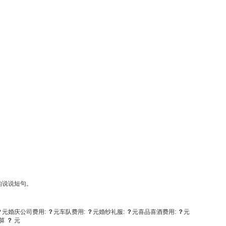
的说说短句。
？
元
婚庆公司费用:
？
元
车队费用:
？
元
婚纱礼服:
？
元
喜品喜酒费用:
？
元
算
？
元