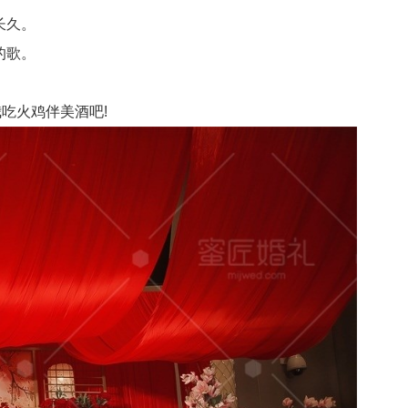
长久。
的歌。
吃火鸡伴美酒吧!