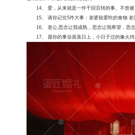
14、 爱，从来就是一件千回百转的事。不曾被
15、 请你记住5件大事：老婆较爱吃的食物 老
16、 老公,思念让我成熟，思念让我希望，思
17、 愿你的事业蒸蒸日上，小日子过的像火鸡