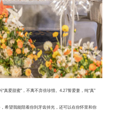
真爱甜蜜”，不离不弃倍珍惜。4.27誓爱妻，纯“真”
公，希望我能陪着你到牙齿掉光，还可以在你怀里和你