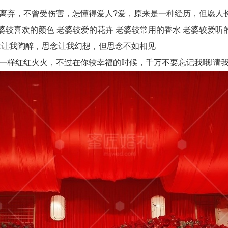
离弃，不曾受伤害，怎懂得爱人?爱，原来是一种经历，但愿人
婆较喜欢的颜色 老婆较爱的花卉 老婆较常用的香水 老婆较爱听
念让我陶醉，思念让我幻想，但思念不如相见
一样红红火火，不过在你较幸福的时候，千万不要忘记我哦!请我