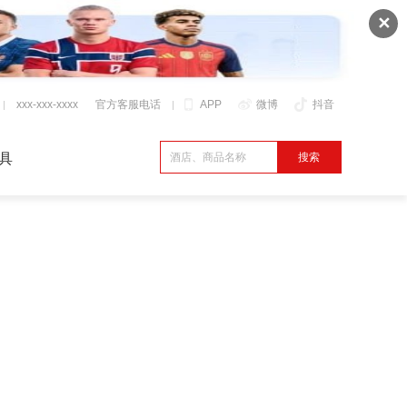
✕
xxx-xxx-xxxx
官方客服电话
APP
微博
抖音
具