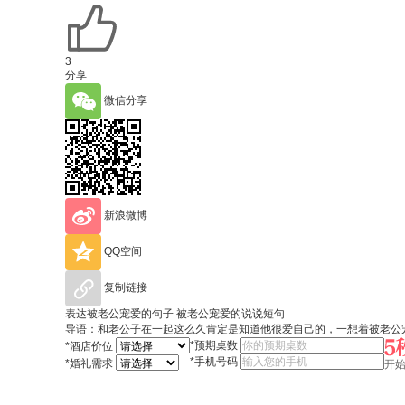
3
分享
微信分享
新浪微博
QQ空间
复制链接
表达被老公宠爱的句子 被老公宠爱的说说短句
导语：和老公子在一起这么久肯定是知道他很爱自己的，一想着被老公
*
预期桌数
*
酒店价位
*
手机号码
*
婚礼需求
开