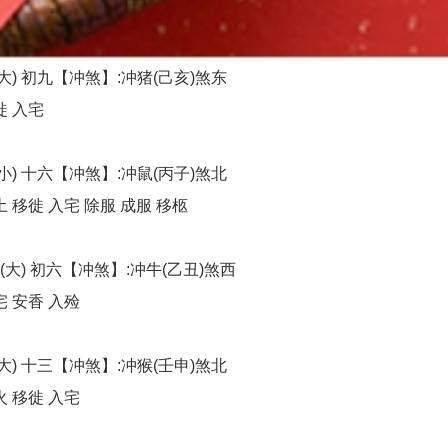
大) 初九【冲煞】:冲猪(己亥)煞东
徙 入宅
小) 十六【冲煞】:冲鼠(丙子)煞北
 移徙 入宅 除服 成服 移柩
(大) 初六【冲煞】:冲牛(乙丑)煞西
 安香 入殓
大) 十三【冲煞】:冲猴(壬申)煞北
 移徙 入宅