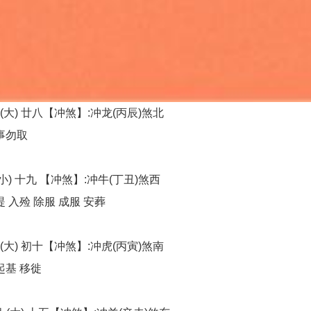
(大) 廿八【冲煞】:冲龙(丙辰)煞北
事勿取
小) 十九 【冲煞】:冲牛(丁丑)煞西
 入殓 除服 成服 安葬
(大) 初十【冲煞】:冲虎(丙寅)煞南
起基 移徙