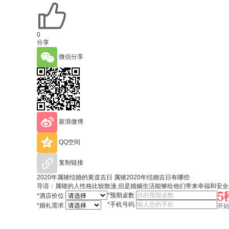
0
分享
微信分享
新浪微博
QQ空间
复制链接
2020年属猪结婚的黄道吉日 属猪2020年结婚吉日有哪些
导语：属猪的人性格比较散漫,但是婚姻生活能够给他们带来幸福和安全感
*
预期桌数
*
酒店价位
*
手机号码
*
婚礼需求
开