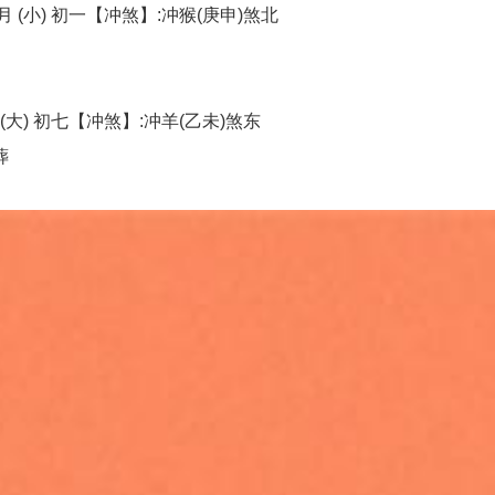
 (小) 初一【冲煞】:冲猴(庚申)煞北
(大) 初七【冲煞】:冲羊(乙未)煞东
葬