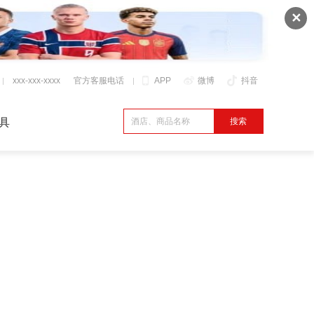
✕
xxx-xxx-xxxx
官方客服电话
APP
微博
抖音
具