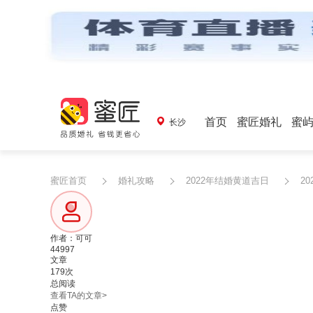
首页
蜜匠婚礼
蜜
长沙
蜜匠首页
婚礼攻略
2022年结婚黄道吉日
2
作者：可可
44997
文章
179次
总阅读
查看TA的文章>
点赞