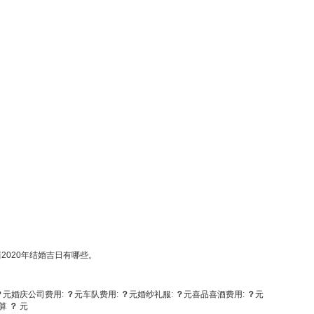
2020年结婚吉日有哪些。
？
元
婚庆公司费用:
？
元
车队费用:
？
元
婚纱礼服:
？
元
喜品喜酒费用:
？
元
算
？
元