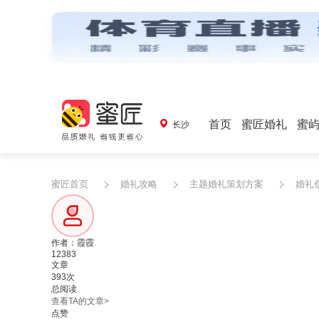
首页
蜜匠婚礼
蜜
长沙
蜜匠首页
婚礼攻略
主题婚礼策划方案
婚礼
作者：霞霞
12383
文章
393次
总阅读
查看TA的文章>
点赞