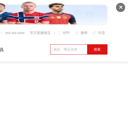
✕
xxx-xxx-xxxx
官方客服电话
APP
微博
抖音
具