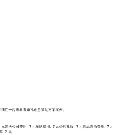
天我们一起来看看婚礼创意策划方案案例。
？
元
婚庆公司费用:
？
元
车队费用:
？
元
婚纱礼服:
？
元
喜品喜酒费用:
？
元
算
？
元