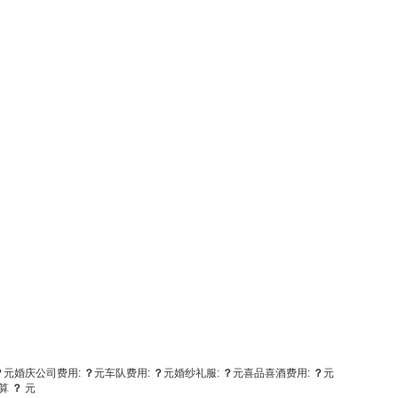
？
元
婚庆公司费用:
？
元
车队费用:
？
元
婚纱礼服:
？
元
喜品喜酒费用:
？
元
算
？
元