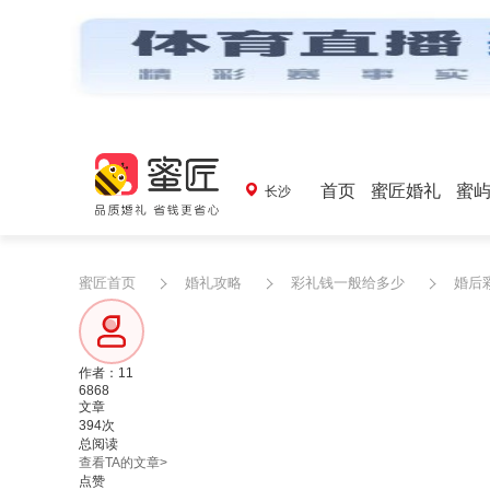
首页
蜜匠婚礼
蜜
长沙
蜜匠首页
婚礼攻略
彩礼钱一般给多少
婚后
作者：11
6868
文章
394次
总阅读
查看TA的文章>
点赞