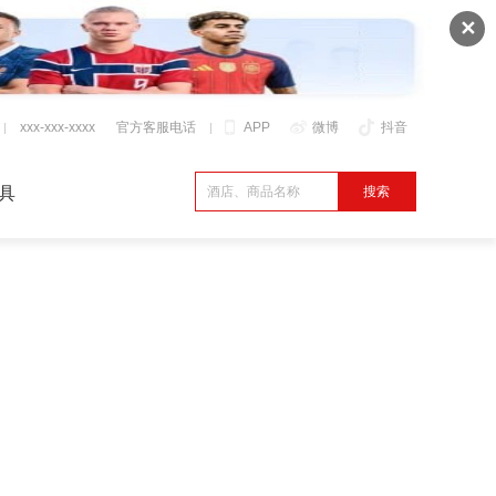
✕
xxx-xxx-xxxx
官方客服电话
APP
微博
抖音
具