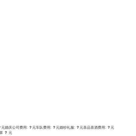
？
元
婚庆公司费用:
？
元
车队费用:
？
元
婚纱礼服:
？
元
喜品喜酒费用:
？
元
算
？
元