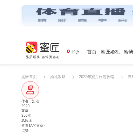
首页
蜜匠婚礼
蜜
长沙
蜜匠首页
婚礼攻略
2022年蜜月旅游攻略
没
作者：汨汨
2920
文章
356次
总阅读
查看TA的文章>
点赞