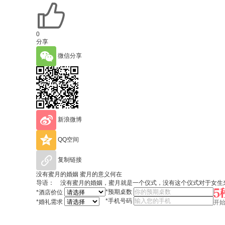
0
分享
微信分享
新浪微博
QQ空间
复制链接
没有蜜月的婚姻 蜜月的意义何在
导语： 没有蜜月的婚姻，蜜月就是一个仪式，没有这个仪式对于女生
*
预期桌数
*
酒店价位
*
手机号码
*
婚礼需求
开