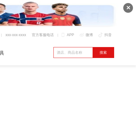
✕
xxx-xxx-xxxx
官方客服电话
APP
微博
抖音
具