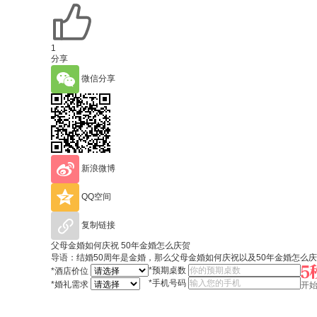
1
分享
微信分享
新浪微博
QQ空间
复制链接
父母金婚如何庆祝 50年金婚怎么庆贺
导语：结婚50周年是金婚，那么父母金婚如何庆祝以及50年金婚怎么
*
预期桌数
*
酒店价位
*
手机号码
*
婚礼需求
开