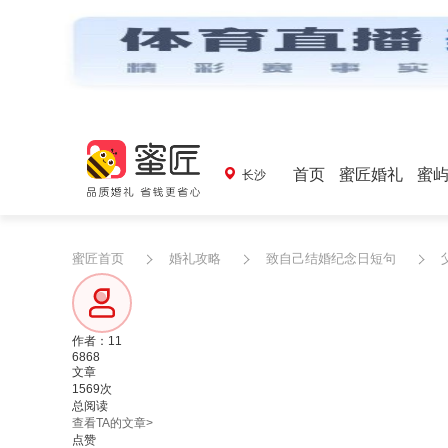
首页
蜜匠婚礼
蜜
长沙
蜜匠首页
婚礼攻略
致自己结婚纪念日短句
作者：11
6868
文章
1569次
总阅读
查看TA的文章>
点赞