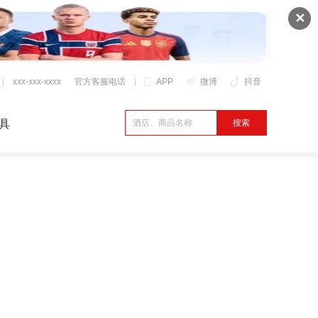
✕
xxx-xxx-xxxx
官方客服电话
APP
微博
抖音
具