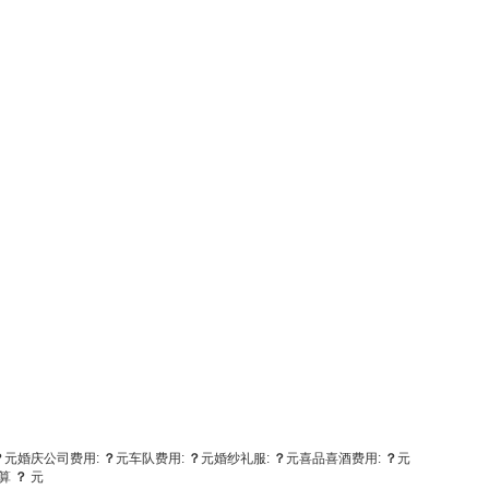
？
元
婚庆公司费用:
？
元
车队费用:
？
元
婚纱礼服:
？
元
喜品喜酒费用:
？
元
算
？
元