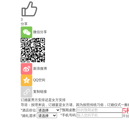
3
分享
微信分享
新浪微博
QQ空间
复制链接
订婚宴男方安排还是女方安排
导语：按理来说，订婚宴是女方请。因为按照传统习俗，订婚仪式一般
*
预期桌数
*
酒店价位
*
手机号码
*
婚礼需求
开