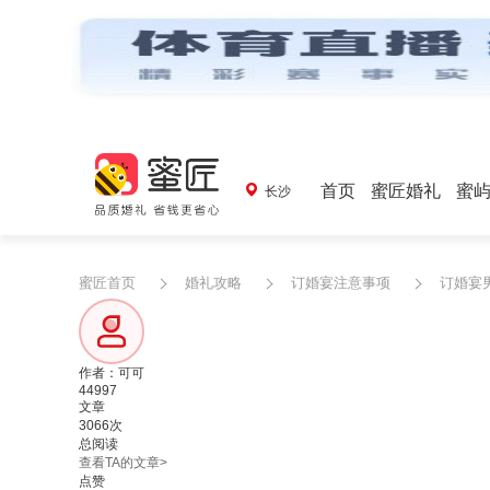
首页
蜜匠婚礼
蜜
长沙
蜜匠首页
婚礼攻略
订婚宴注意事项
订婚宴
作者：可可
44997
文章
3066次
总阅读
查看TA的文章>
点赞