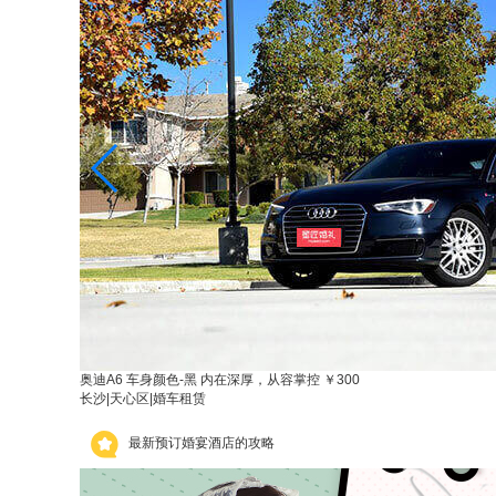
奥迪A6 车身颜色-黑 内在深厚，从容掌控
￥300
长沙
|
天心区
|
婚车租赁
最新预订婚宴酒店的攻略