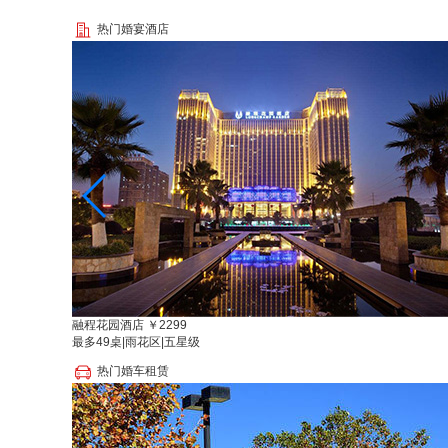
热门婚宴酒店
融程花园酒店
￥2299
最多49桌
|
雨花区
|
五星级
热门婚车租赁