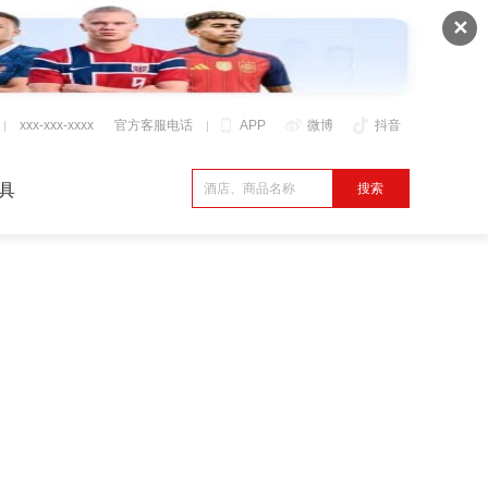
✕
xxx-xxx-xxxx
官方客服电话
APP
微博
抖音
具