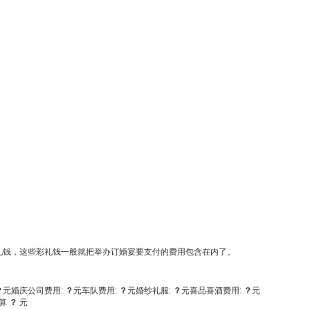
礼钱，这些彩礼钱一般就把举办订婚宴要支付的费用包含在内了。
？
元
婚庆公司费用:
？
元
车队费用:
？
元
婚纱礼服:
？
元
喜品喜酒费用:
？
元
算
？
元