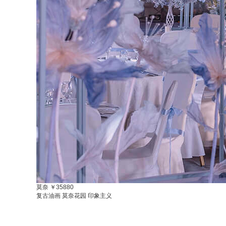
莫奈
￥35880
复古油画 莫奈花园 印象主义