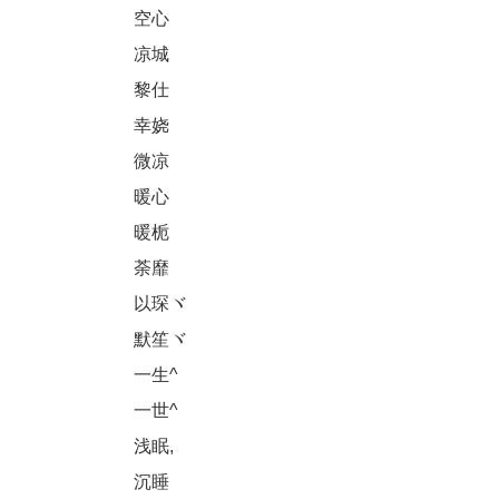
空心
凉城
黎仕
幸娆
微凉
暖心
暖栀
荼靡
以琛ヾ
默笙ヾ
一生^
一世^
浅眠,
沉睡