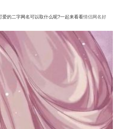
爱的二字网名可以取什么呢?一起来看看
情侣网名好