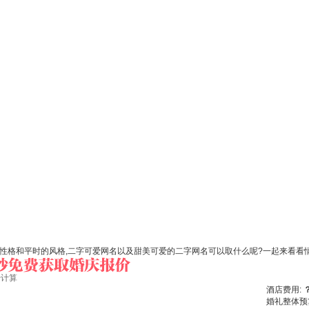
性格和平时的风格,二字可爱网名以及甜美可爱的二字网名可以取什么呢?一起来看看
始计算
酒店费用:
婚礼整体预