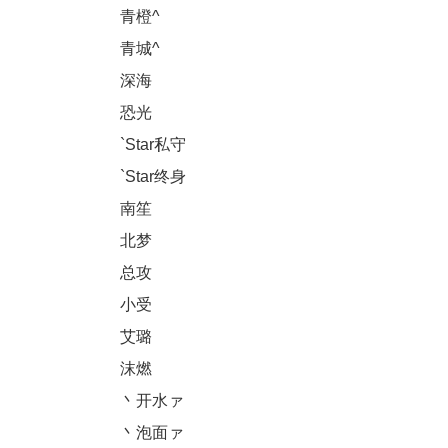
青橙^
青城^
深海
恐光
`Star私守
`Star终身
南笙
北梦
总攻
小受
艾璐
沫燃
丶开水ァ
丶泡面ァ