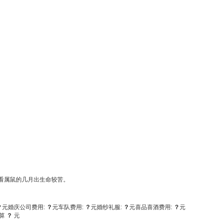
看看属鼠的几月出生命较苦。
？
元
婚庆公司费用:
？
元
车队费用:
？
元
婚纱礼服:
？
元
喜品喜酒费用:
？
元
算
？
元