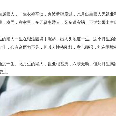
属鼠人，一生衣禄平淡，奔波劳碌度过，此月出生鼠人无祖业帮
视，戏弄，在家里，多无贤惠爱人，又多遭灾祸，不过如果出生
的鼠人一生在艰难困境中崛起，出人头地度一生。这个月生的鼠
欠佳，心有余而力不足，但其人性格刚毅，意志顽强，能在困境
度一生。此月生的鼠人，祖业根基浅，六亲无助，但此月生属鼠
度过。