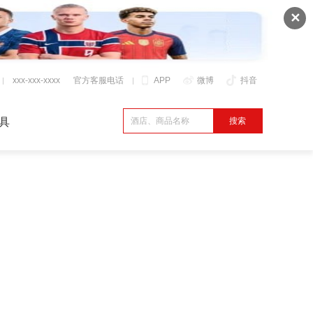
✕
xxx-xxx-xxxx
官方客服电话
APP
微博
抖音
具