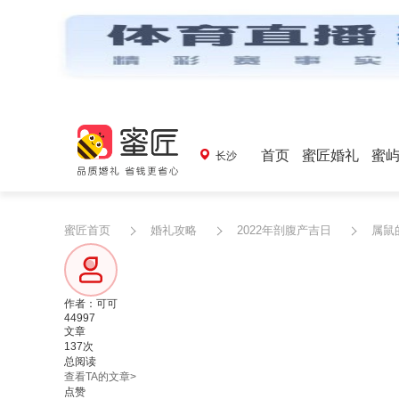
首页
蜜匠婚礼
蜜
长沙
蜜匠首页
婚礼攻略
2022年剖腹产吉日
属鼠
作者：可可
44997
文章
137次
总阅读
查看TA的文章>
点赞