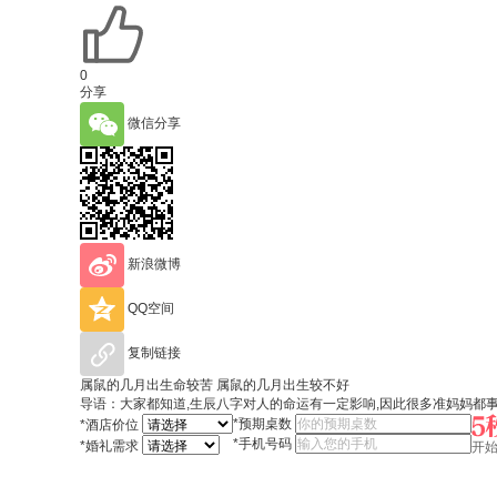
0
分享
微信分享
新浪微博
QQ空间
复制链接
属鼠的几月出生命较苦 属鼠的几月出生较不好
导语：大家都知道,生辰八字对人的命运有一定影响,因此很多准妈妈都
*
预期桌数
*
酒店价位
*
手机号码
*
婚礼需求
开