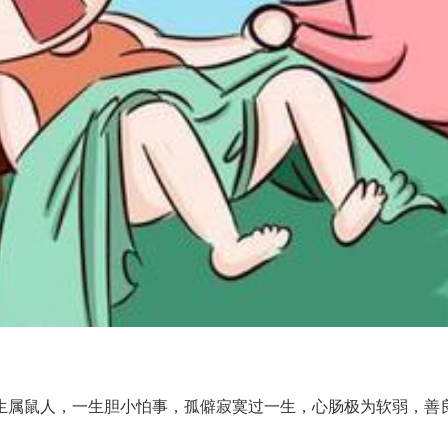
属鼠人，一生胆小怕事，孤僻寂寞过一生，心肠极为软弱，善良