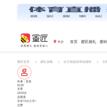
首页
蜜匠婚礼
蜜
长沙
蜜匠首页
婚礼攻略
生日祝福语简短独特
古
作者：良良
9150
文章
2433次
总阅读
查看TA的文章>
点赞