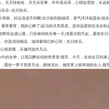
，天天哇哈哈，月月乐百事，年年高乐高，心情似雪碧，永远
乐乐--生日快乐。
长寿面，好运连连不间断;生日收到祝福语，喜气洋洋就是你;祝
看呀看呀，我的心醉了;皎洁的月亮晃晃，是你温柔的目光在秋
帮你达成心愿，只祈祷你快乐每一天;清晨太阳升起，愿你生日
。你是涓涓细流，滋润着我们的心田：生日快乐。
心谁若懂，乐邀同游共凡尘。
中的女神，让我沉醉在你的世界里;领导，今天，在你生日到来
愿你一辈子美若天仙，娇艳无比，做世界上较幸福的女人;领导