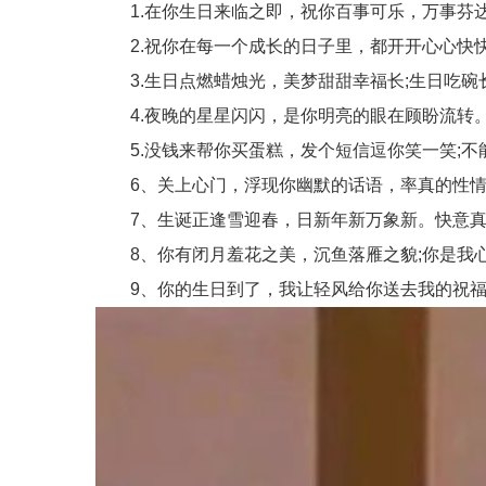
1.在你生日来临之即，祝你百事可乐，万事芬达
2.祝你在每一个成长的日子里，都开开心心快快
3.生日点燃蜡烛光，美梦甜甜幸福长;生日吃碗
4.夜晚的星星闪闪，是你明亮的眼在顾盼流转。
5.没钱来帮你买蛋糕，发个短信逗你笑一笑;不能
6、关上心门，浮现你幽默的话语，率真的性情
7、生诞正逢雪迎春，日新年新万象新。快意真
8、你有闭月羞花之美，沉鱼落雁之貌;你是我心
9、你的生日到了，我让轻风给你送去我的祝福，