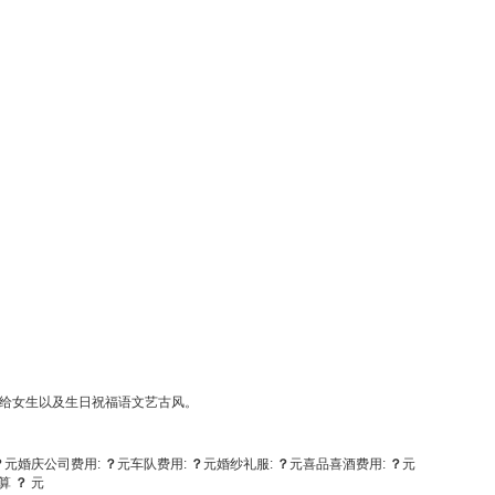
给女生以及生日祝福语文艺古风。
？
元
婚庆公司费用:
？
元
车队费用:
？
元
婚纱礼服:
？
元
喜品喜酒费用:
？
元
算
？
元