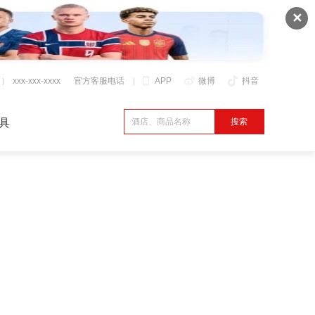
✕
xxx-xxx-xxxx
官方客服电话
APP
微博
抖音
具