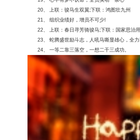
20、 上联：骏马生双翼;下联：鸿图壮九州
21、 组织业绩好，增员不可少!
22、 上联：春日寻芳骑骏马;下联：国家思治
23、 蛇腾盛世励斗志，人吼马嘶显雄心，全力
24、 一等二靠三落空，一想二干三成功。