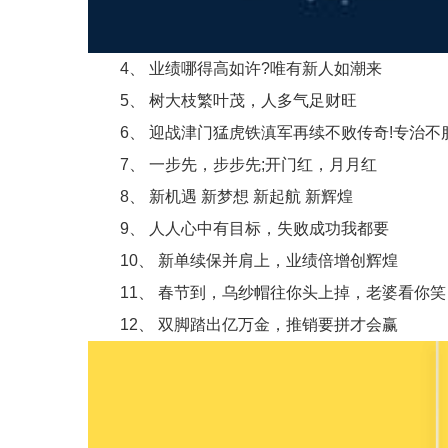
4、 业绩哪得高如许?唯有新人如潮来
5、 树大枝繁叶茂，人多气足财旺
6、 迎战津门猛虎铁滇军再续不败传奇!专治不服
7、 一步先，步步先;开门红，月月红
8、 新机遇 新梦想 新起航 新辉煌
9、 人人心中有目标，失败成功我都要
10、 新单续保并肩上，业绩倍增创辉煌
11、 春节到，乌纱帽往你头上掉，老婆看你笑
12、 双脚踏出亿万金，推销要拼才会赢