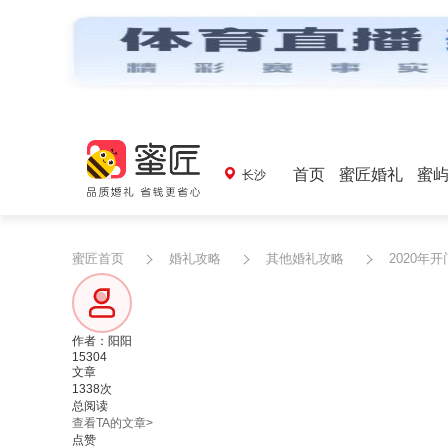
首页
蜜匠婚礼
蜜
长沙
蜜匠首页
婚礼攻略
其他婚礼攻略
2020年
作者：阳阳
15304
文章
1338次
总阅读
查看TA的文章>
点赞