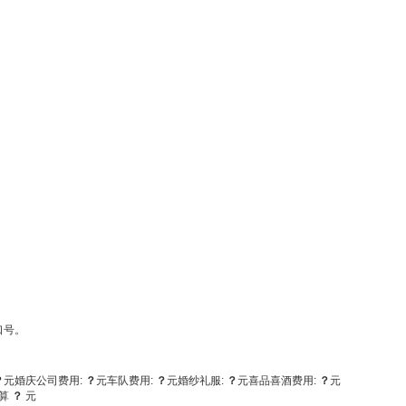
口号。
？
元
婚庆公司费用:
？
元
车队费用:
？
元
婚纱礼服:
？
元
喜品喜酒费用:
？
元
算
？
元