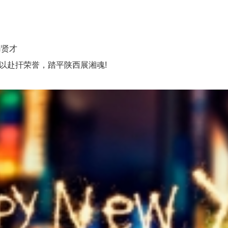
用贤才
以赴扞荣誉，踏平陕西展湘魂!