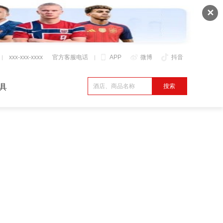
✕
xxx-xxx-xxxx
官方客服电话
APP
微博
抖音
具