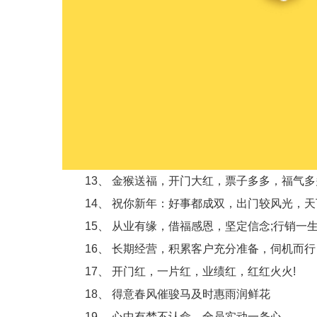
13、 金猴送福，开门大红，票子多多，福气多
14、 祝你新年：好事都成双，出门较风光，天
15、 从业有缘，借福感恩，坚定信念;行销一
16、 长期经营，积累客户充分准备，伺机而行
17、 开门红，一片红，业绩红，红红火火!
18、 得意春风催骏马及时惠雨润鲜花
19、 心中有梦不认命，全员实动一条心