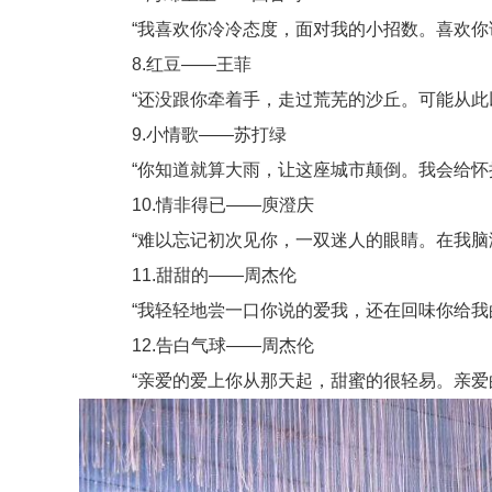
“我喜欢你冷冷态度，面对我的小招数。喜欢你说
8.红豆——王菲
“还没跟你牵着手，走过荒芜的沙丘。可能从此以
9.小情歌——苏打绿
“你知道就算大雨，让这座城市颠倒。我会给怀抱
10.情非得已——庾澄庆
“难以忘记初次见你，一双迷人的眼睛。在我脑海
11.甜甜的——周杰伦
“我轻轻地尝一口你说的爱我，还在回味你给我
12.告白气球——周杰伦
“亲爱的爱上你从那天起，甜蜜的很轻易。亲爱的