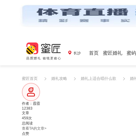
首页
蜜匠婚礼
蜜
长沙
蜜匠首页
婚礼攻略
婚礼上适合唱什么歌
婚
作者：霞霞
12383
文章
459次
总阅读
查看TA的文章>
点赞