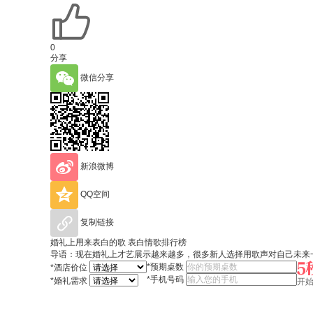
0
分享
微信分享
新浪微博
QQ空间
复制链接
婚礼上用来表白的歌 表白情歌排行榜
导语：现在婚礼上才艺展示越来越多，很多新人选择用歌声对自己未来
*
预期桌数
*
酒店价位
*
手机号码
*
婚礼需求
开