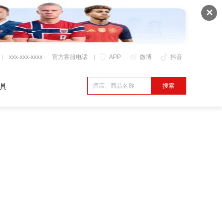
✕
xxx-xxx-xxxx
官方客服电话
APP
微博
抖音
具