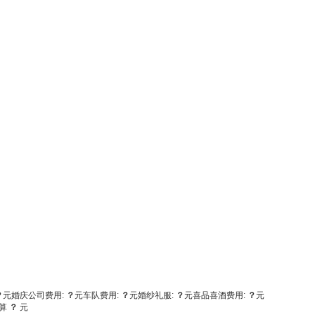
？
元
婚庆公司费用:
？
元
车队费用:
？
元
婚纱礼服:
？
元
喜品喜酒费用:
？
元
算
？
元