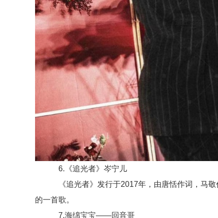
6.《追光者》岑宁儿
《追光者》发行于2017年，由唐恬作词，马敬
的一首歌。
7.海绵宝宝——回音哥