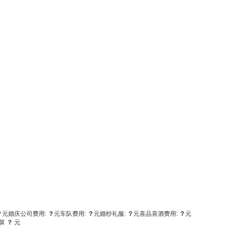
？
元
婚庆公司费用:
？
元
车队费用:
？
元
婚纱礼服:
？
元
喜品喜酒费用:
？
元
算
？
元