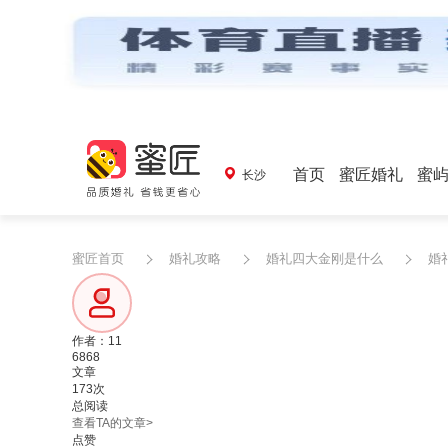
首页
蜜匠婚礼
蜜
长沙
蜜匠首页
婚礼攻略
婚礼四大金刚是什么
婚
作者：11
6868
文章
173次
总阅读
查看TA的文章>
点赞