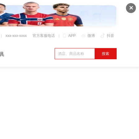
✕
xxx-xxx-xxxx
官方客服电话
APP
微博
抖音
具