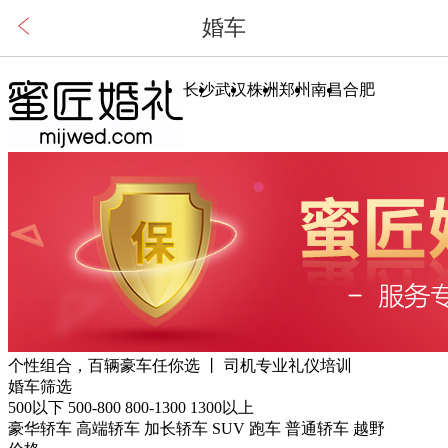
长沙
武汉
株洲
郑州
南昌
合肥
个性组合，百辆豪车任你选 丨 司机专业礼仪培训
婚车筛选
500以下
500-800
800-1300
1300以上
豪华轿车
高端轿车
加长轿车
SUV
跑车
普通轿车
越野