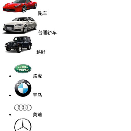
跑车
普通轿车
越野
路虎
宝马
奥迪