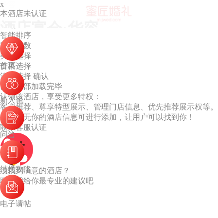
x
华容
本酒店未认证
默认排序
酒店宴会·华容
区域
智能排序
容纳桌数
类型选择
首页
价格选择
清空选择
确认
已经全部加载完毕
认领该酒店，享受更多特权：
新人说
客户推荐、尊享特型展示、管理门店信息、优先推荐展示权等。
若列表无你的酒店信息可进行添加，让用户可以找到你！
联系客服认证
问答
结婚攻略
没找到满意的酒店？
联系我给你最专业的建议吧
电子请帖