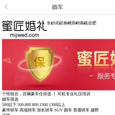
长沙
武汉
株洲
郑州
南昌
合肥
个性组合，百辆豪车任你选 丨 司机专业礼仪培训
婚车筛选
500以下
500-800
800-1300
1300以上
豪华轿车
高端轿车
加长轿车
SUV
跑车
普通轿车
越野