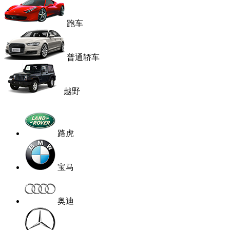
跑车
普通轿车
越野
路虎
宝马
奥迪