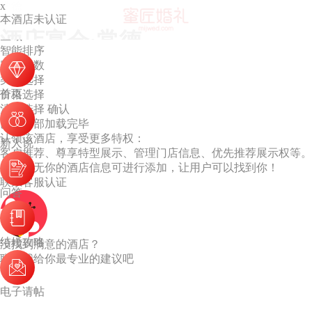
x
常德
本酒店未认证
默认排序
酒店宴会·常德
区域
智能排序
容纳桌数
类型选择
首页
价格选择
清空选择
确认
已经全部加载完毕
认领该酒店，享受更多特权：
新人说
客户推荐、尊享特型展示、管理门店信息、优先推荐展示权等。
若列表无你的酒店信息可进行添加，让用户可以找到你！
联系客服认证
问答
结婚攻略
没找到满意的酒店？
联系我给你最专业的建议吧
电子请帖