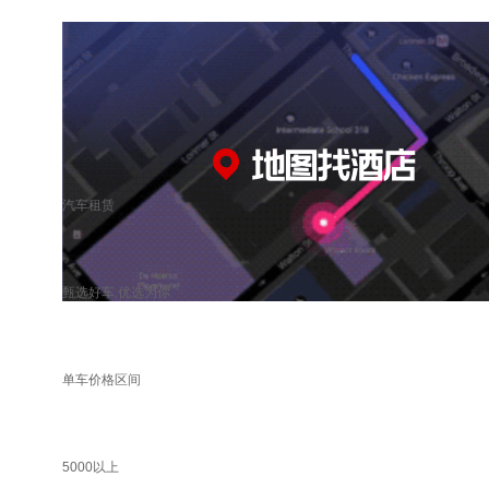
汽车租赁
甄选好车 优选为你
单车价格区间
5000以上