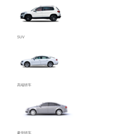
SUV
高端轿车
豪华轿车